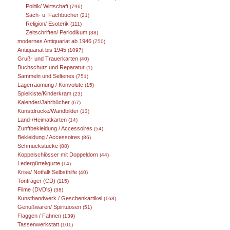
Politik/ Wirtschaft
(796)
Sach- u. Fachbücher
(21)
Religion/ Esoterik
(111)
Zeitschriften/ Periodikum
(38)
modernes Antiquariat ab 1946
(750)
Antiquariat bis 1945
(1097)
Gruß- und Trauerkarten
(40)
Buchschutz und Reparatur
(1)
Sammeln und Seltenes
(751)
Lagerräumung / Konvolute
(15)
Spielkiste/Kinderkram
(23)
Kalender/Jahrbücher
(67)
Kunstdrucke/Wandbilder
(13)
Land-/Heimatkarten
(14)
Zunftbekleidung / Accessoires
(54)
Bekleidung / Accessoires
(86)
Schmuckstücke
(88)
Koppelschlösser mit Doppeldorn
(44)
Ledergürtel/gurte
(14)
Krise/ Notfall/ Selbsthilfe
(40)
Tonträger (CD)
(115)
Filme (DVD's)
(38)
Kunsthandwerk / Geschenkartikel
(168)
Genußwaren/ Spirituosen
(51)
Flaggen / Fahnen
(139)
Tassenwerkstatt
(101)