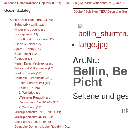
Deutsche Demokratische Republik (DDR) 1949-1989
Politik/ Wirtschaft
Sach- u.
(25)
(796)
Gesamtkatalog
Bücher/ Schriften "NEU"
Deutsche Ges
Bücher/ Schriften "NEU"
(3076)
Belletristik / Lyrik
(222)
Kinder und Jugend
(80)
Biographien
(114)
Heimatkunde/Regionalia
(92)
Essen & Trinken
(58)
Sport & Hobby
(15)
Haus und Hof
(22)
Art.Nr.:
Ratgeber
(35)
Kunst, Kultur, Architektur
(60)
Bellin, B
Volks- und Völkerkunde
(30)
Lexika/Chronik
(61)
Picht
Deutsche Geschichte
(430)
Früh- und Neuzeit
(40)
1789-1914
(56)
1. Weltkrieg
(62)
Seltene und ge
Weimarer Republik
(76)
Deutschland 1933-1945
(115)
2. Weltkrieg
(81)
in
Militärgeschichte 1933-1945
(643)
Militärgeschichte ab 1946
(25)
Kriegsende 1945-1949
(198)
Deutsche Demokratische Republik (DDR) 1949-1989
(25)