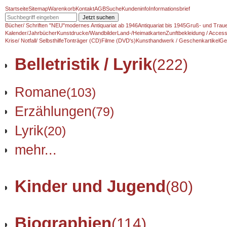
Startseite
Sitemap
Warenkorb
Kontakt
AGB
Suche
Kundeninfo
Informationsbrief
Jetzt suchen
Bücher/ Schriften "NEU"
modernes Antiquariat ab 1946
Antiquariat bis 1945
Gruß- und Traue
Kalender/Jahrbücher
Kunstdrucke/Wandbilder
Land-/Heimatkarten
Zunftbekleidung / Access
Krise/ Notfall/ Selbsthilfe
Tonträger (CD)
Filme (DVD's)
Kunsthandwerk / Geschenkartikel
Ge
Belletristik / Lyrik
(222)
Romane
(103)
Erzählungen
(79)
Lyrik
(20)
mehr...
Kinder und Jugend
(80)
Biographien
(114)