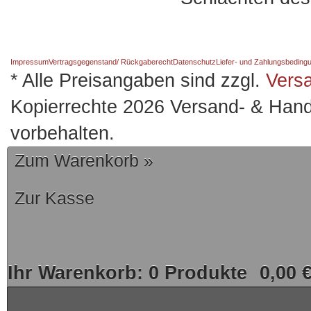
Impressum
Vertragsgegenstand/ Rückgaberecht
Datenschutz
Liefer- und Zahlungsbeding
* Alle Preisangaben sind zzgl.
Vers
Kopierrechte 2026 Versand- & Hand
vorbehalten.
Zum Warenkorb »
Zur Kasse
Ihr Warenkorb:
0
Produkte
0,00 