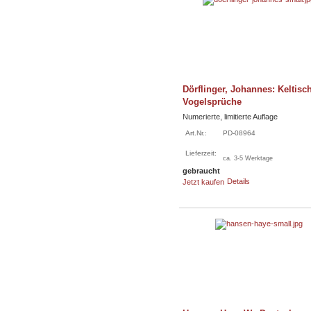
Dörflinger, Johannes: Keltisc
Vogelsprüche
Numerierte, limitierte Auflage
Art.Nr.:
PD-08964
Lieferzeit:
ca. 3-5 Werktage
gebraucht
Details
Jetzt kaufen