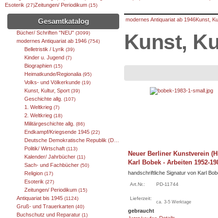
Esoterik
Zeitungen/ Periodikum
(27)
(15)
modernes Antiquariat ab 1946
Kunst, Ku
Gesamtkatalog
Bücher/ Schriften "NEU"
(3099)
Kunst, Ku
modernes Antiquariat ab 1946
(754)
Belletristik / Lyrik
(39)
Kinder u. Jugend
(7)
Biographien
(15)
Heimatkunde/Regionalia
(95)
Volks- und Völkerkunde
(19)
Kunst, Kultur, Sport
(39)
Geschichte allg.
(107)
1. Weltkrieg
(7)
2. Weltkrieg
(18)
Militärgeschichte allg.
(86)
Endkampf/Kriegsende 1945
(22)
Deutsche Demokratische Republik (DDR)
(67)
Politik/ Wirtschaft
(113)
Neuer Berliner Kunstverein (H
Kalender/ Jahrbücher
(11)
Karl Bobek - Arbeiten 1952-19
Sach- und Fachbücher
(50)
handschriftliche Signatur von Karl Bo
Religion
(17)
Esoterik
(27)
Art.Nr.:
PD-11744
Zeitungen/ Periodikum
(15)
Antiquariat bis 1945
(1124)
Lieferzeit:
ca. 3-5 Werktage
Gruß- und Trauerkarten
(40)
gebraucht
Buchschutz und Reparatur
(1)
Details