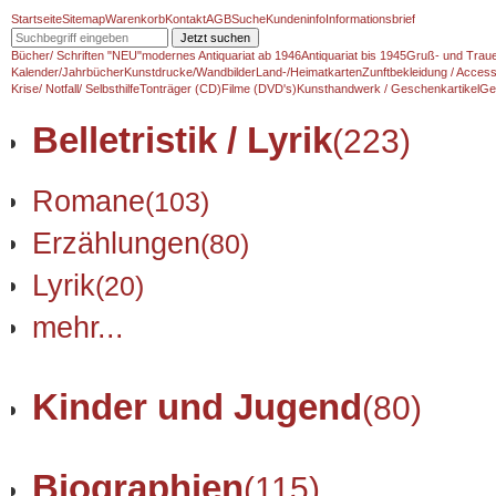
Startseite
Sitemap
Warenkorb
Kontakt
AGB
Suche
Kundeninfo
Informationsbrief
Jetzt suchen
Bücher/ Schriften "NEU"
modernes Antiquariat ab 1946
Antiquariat bis 1945
Gruß- und Traue
Kalender/Jahrbücher
Kunstdrucke/Wandbilder
Land-/Heimatkarten
Zunftbekleidung / Access
Krise/ Notfall/ Selbsthilfe
Tonträger (CD)
Filme (DVD's)
Kunsthandwerk / Geschenkartikel
Ge
Belletristik / Lyrik
(223)
Romane
(103)
Erzählungen
(80)
Lyrik
(20)
mehr...
Kinder und Jugend
(80)
Biographien
(115)