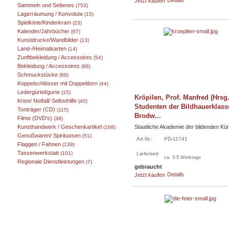
Jetzt kaufen
Sammeln und Seltenes
(753)
Lagerräumung / Konvolute
(15)
Spielkiste/Kinderkram
(23)
Kalender/Jahrbücher
(67)
Kunstdrucke/Wandbilder
(13)
Land-/Heimatkarten
(14)
Zunftbekleidung / Accessoires
(54)
Bekleidung / Accessoires
(86)
Schmuckstücke
(88)
Koppelschlösser mit Doppeldorn
(44)
Ledergürtel/gurte
(15)
Kröpilen, Prof. Manfred (Hrsg.
Krise/ Notfall/ Selbsthilfe
(40)
Studenten der Bildhauerklass
Tonträger (CD)
(115)
Brodw...
Filme (DVD's)
(38)
Kunsthandwerk / Geschenkartikel
Staatliche Akademie der bildenden Kü
(168)
Genußwaren/ Spirituosen
(51)
Art.Nr.:
PD-11741
Flaggen / Fahnen
(139)
Tassenwerkstatt
(101)
Lieferzeit:
ca. 3-5 Werktage
Regionale Dienstleistungen
(7)
gebraucht
Details
Jetzt kaufen