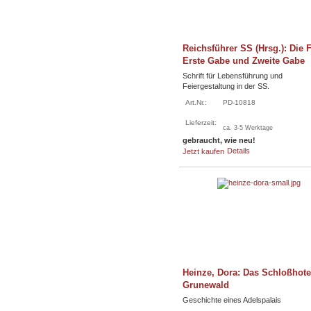
Reichsführer SS (Hrsg.): Die F
Erste Gabe und Zweite Gabe
Schrift für Lebensführung und
Feiergestaltung in der SS.
Art.Nr.:
PD-10818
Lieferzeit:
ca. 3-5 Werktage
gebraucht, wie neu!
Details
Jetzt kaufen
Heinze, Dora: Das Schloßhote
Grunewald
Geschichte eines Adelspalais