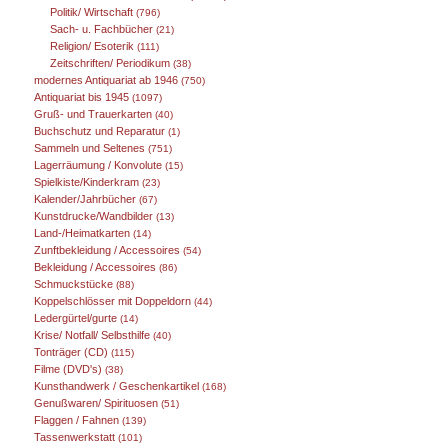
Politik/ Wirtschaft
(796)
Sach- u. Fachbücher
(21)
Religion/ Esoterik
(111)
Zeitschriften/ Periodikum
(38)
modernes Antiquariat ab 1946
(750)
Antiquariat bis 1945
(1097)
Gruß- und Trauerkarten
(40)
Buchschutz und Reparatur
(1)
Sammeln und Seltenes
(751)
Lagerräumung / Konvolute
(15)
Spielkiste/Kinderkram
(23)
Kalender/Jahrbücher
(67)
Kunstdrucke/Wandbilder
(13)
Land-/Heimatkarten
(14)
Zunftbekleidung / Accessoires
(54)
Bekleidung / Accessoires
(86)
Schmuckstücke
(88)
Koppelschlösser mit Doppeldorn
(44)
Ledergürtel/gurte
(14)
Krise/ Notfall/ Selbsthilfe
(40)
Tonträger (CD)
(115)
Filme (DVD's)
(38)
Kunsthandwerk / Geschenkartikel
(168)
Genußwaren/ Spirituosen
(51)
Flaggen / Fahnen
(139)
Tassenwerkstatt
(101)