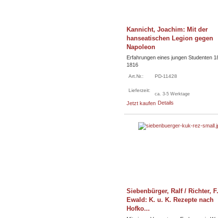
Kannicht, Joachim: Mit der
hanseatischen Legion gegen
Napoleon
Erfahrungen eines jungen Studenten 1
1816
Art.Nr.:
PD-11428
Lieferzeit:
ca. 3-5 Werktage
Details
Jetzt kaufen
Siebenbürger, Ralf / Richter, F
Ewald: K. u. K. Rezepte nach
Hofko...