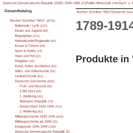
Deutsche Demokratische Republik (DDR) 1949-1989
Politik/ Wirtschaft
Sach- u.
(25)
(796)
Gesamtkatalog
Bücher/ Schriften "NEU"
Deutsche Ges
1789-191
Bücher/ Schriften "NEU"
(3076)
Belletristik / Lyrik
(222)
Kinder und Jugend
(80)
Biographien
(114)
Heimatkunde/Regionalia
(92)
Essen & Trinken
(58)
Sport & Hobby
(15)
Produkte in 
Haus und Hof
(22)
Ratgeber
(35)
Kunst, Kultur, Architektur
(60)
Volks- und Völkerkunde
(30)
Lexika/Chronik
(61)
Deutsche Geschichte
(430)
Früh- und Neuzeit
(40)
1789-1914
(56)
1. Weltkrieg
(62)
Weimarer Republik
(76)
Deutschland 1933-1945
(115)
2. Weltkrieg
(81)
Militärgeschichte 1933-1945
(643)
Militärgeschichte ab 1946
(25)
Kriegsende 1945-1949
(198)
Deutsche Demokratische Republik (DDR) 1949-1989
(25)