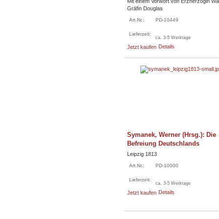
Mit einem Vorwort von Erzherzogin Wa
Gräfin Douglas
Art.Nr.:
PD-10449
Lieferzeit:
ca. 3-5 Werktage
Details
Jetzt kaufen
Symanek, Werner (Hrsg.): Die
Befreiung Deutschlands
Leipzig 1813
Art.Nr.:
PD-10000
Lieferzeit:
ca. 3-5 Werktage
Details
Jetzt kaufen