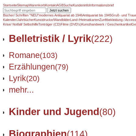
Startseite
Sitemap
Warenkorb
Kontakt
AGB
Suche
Kundeninfo
Informationsbrief
Jetzt suchen
Bücher/ Schriften "NEU"
modernes Antiquariat ab 1946
Antiquariat bis 1945
Gruß- und Traue
Kalender/Jahrbücher
Kunstdrucke/Wandbilder
Land-/Heimatkarten
Zunftbekleidung / Access
Krise/ Notfall/ Selbsthilfe
Tonträger (CD)
Filme (DVD's)
Kunsthandwerk / Geschenkartikel
Ge
Belletristik / Lyrik
(222)
Romane
(103)
Erzählungen
(79)
Lyrik
(20)
mehr...
Kinder und Jugend
(80)
Biographien
(114)