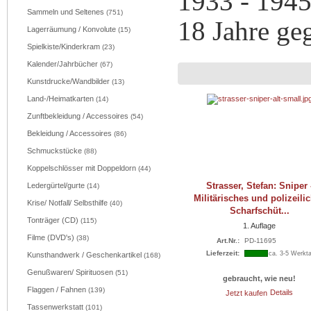
1933 - 1945
Sammeln und Seltenes
(751)
18 Jahre ge
Lagerräumung / Konvolute
(15)
Spielkiste/Kinderkram
(23)
Kalender/Jahrbücher
(67)
Kunstdrucke/Wandbilder
(13)
Land-/Heimatkarten
(14)
Zunftbekleidung / Accessoires
(54)
Bekleidung / Accessoires
(86)
Schmuckstücke
(88)
Koppelschlösser mit Doppeldorn
(44)
Strasser, Stefan: Sniper 
Ledergürtel/gurte
(14)
Militärisches und polizeili
Krise/ Notfall/ Selbsthilfe
(40)
Scharfschüt...
Tonträger (CD)
(115)
1. Auflage
Filme (DVD's)
(38)
Art.Nr.:
PD-11695
Lieferzeit:
ca. 3-5 Werkt
Kunsthandwerk / Geschenkartikel
(168)
Genußwaren/ Spirituosen
(51)
gebraucht, wie neu!
Flaggen / Fahnen
(139)
Jetzt kaufen
Details
Tassenwerkstatt
(101)