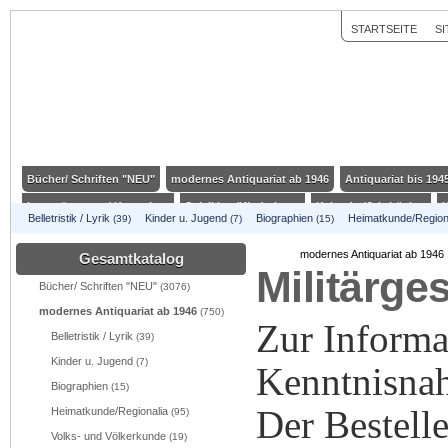
STARTSEITE
S
Bücher/ Schriften "NEU"
modernes Antiquariat ab 1946
Antiquariat bis 194
Lagerräumung / Konvolute
Spielkiste/Kinderkram
Kalender/Jahrbücher
K
Belletristik / Lyrik
Kinder u. Jugend
Biographien
Heimatkunde/Region
(39)
(7)
(15)
Bekleidung / Accessoires
Schmuckstücke
Koppelschlösser mit Doppeldor
1. Weltkrieg
2. Weltkrieg
Militärgeschichte allg.
Endkampf/Kriegsend
(7)
(18)
(86)
modernes Antiquariat ab 1946
Gesamtkatalog
Kunsthandwerk / Geschenkartikel
Genußwaren/ Spirituosen
Flaggen / Fah
Kalender/ Jahrbücher
Sach- und Fachbücher
Religion
Esoterik
(11)
Militärges
(50)
(17)
(27)
Bücher/ Schriften "NEU"
(3076)
modernes Antiquariat ab 1946
(750)
Zur Informa
Belletristik / Lyrik
(39)
Kinder u. Jugend
(7)
Kenntnisna
Biographien
(15)
Der Bestelle
Heimatkunde/Regionalia
(95)
Volks- und Völkerkunde
(19)