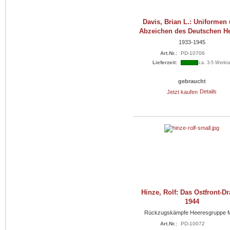
Davis, Brian L.: Uniformen
Abzeichen des Deutschen H
1933-1945
Art.Nr.:
PD-10706
Lieferzeit:
ca. 3-5 Werkt
gebraucht
Jetzt kaufen
Details
Hinze, Rolf: Das Ostfront-D
1944
Rückzugskämpfe Heeresgruppe M
Art.Nr.:
PD-10072