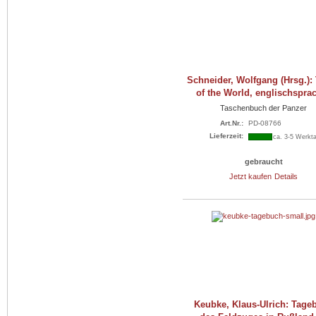
Schneider, Wolfgang (Hrsg.):
of the World, englischspra
Taschenbuch der Panzer
Art.Nr.:
PD-08766
Lieferzeit:
ca. 3-5 Werkt
gebraucht
Jetzt kaufen
Details
Keubke, Klaus-Ulrich: Tage