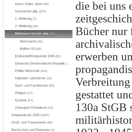
die bei uns 
Kunst, Kultur, Sport
(35)
Geschichte allg.
(107)
zeitgeschich
1. Weltkrieg
(7)
2. Weltkrieg
(18)
Bücher nur f
Militärgeschichte allg.
(86)
archivalisc
Wehrmacht
(20)
Waffen-SS
(45)
erwerben un
Endkampf/Kriegsende 1945
(22)
Deutsche Demokratische Republik (DDR)
(67)
propagandis
Politik/ Wirtschaft
(113)
Verbreitung 
Kalender/ Jahrbücher
(11)
Sach- und Fachbücher
(50)
gestattet un
Religion
(17)
Esoterik
(27)
130a StGB st
Zeitungen/ Periodikum
(15)
Antiquariat bis 1945
(1097)
militärhisto
Gruß- und Trauerkarten
(40)
Buchschutz und Reparatur
(1)