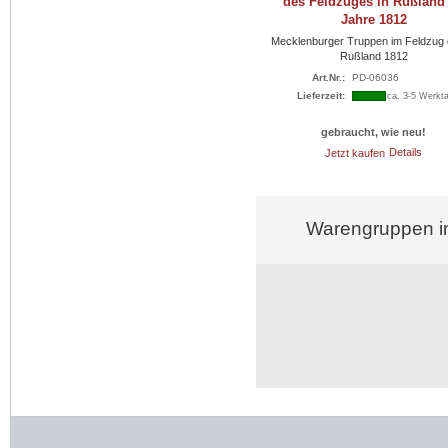
des Feldzuges in Rußland
Jahre 1812
Mecklenburger Truppen im Feldzug
Rußland 1812
Art.Nr.:
PD-06036
Lieferzeit:
ca. 3-5 Werkt
gebraucht, wie neu!
Jetzt kaufen
Details
Warengruppen in 