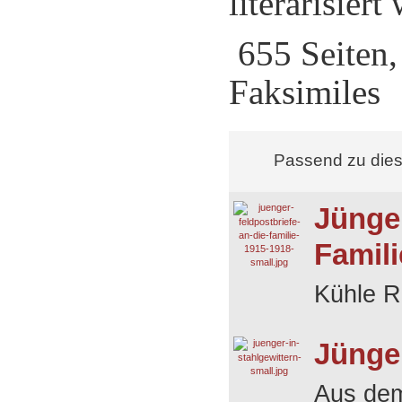
literarisiert
655 Seiten,
Faksimiles
Passend zu die
Jünger
Famili
Kühle Rat
Jünger
Aus dem