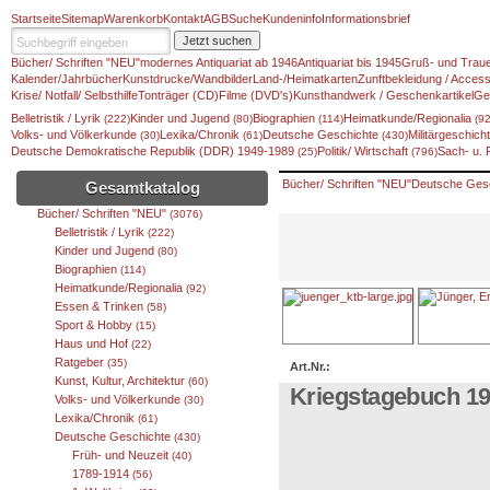
Startseite
Sitemap
Warenkorb
Kontakt
AGB
Suche
Kundeninfo
Informationsbrief
Jetzt suchen
Bücher/ Schriften "NEU"
modernes Antiquariat ab 1946
Antiquariat bis 1945
Gruß- und Traue
Kalender/Jahrbücher
Kunstdrucke/Wandbilder
Land-/Heimatkarten
Zunftbekleidung / Access
Krise/ Notfall/ Selbsthilfe
Tonträger (CD)
Filme (DVD's)
Kunsthandwerk / Geschenkartikel
Ge
Belletristik / Lyrik
Kinder und Jugend
Biographien
Heimatkunde/Regionalia
(222)
(80)
(114)
(92
Volks- und Völkerkunde
Lexika/Chronik
Deutsche Geschichte
Militärgeschic
(30)
(61)
(430)
Deutsche Demokratische Republik (DDR) 1949-1989
Politik/ Wirtschaft
Sach- u.
(25)
(796)
Bücher/ Schriften "NEU"
Deutsche Ges
Gesamtkatalog
Bücher/ Schriften "NEU"
(3076)
Belletristik / Lyrik
(222)
Kinder und Jugend
(80)
Biographien
(114)
Heimatkunde/Regionalia
(92)
Essen & Trinken
(58)
Sport & Hobby
(15)
Haus und Hof
(22)
Ratgeber
(35)
Art.Nr.:
Kunst, Kultur, Architektur
(60)
Kriegstagebuch 19
Volks- und Völkerkunde
(30)
Lexika/Chronik
(61)
Deutsche Geschichte
(430)
Früh- und Neuzeit
(40)
1789-1914
(56)