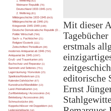
1. Weltkrieg
(62)
Weimarer Republik
(76)
Deutschland 1933-1945
(115)
2. Weltkrieg
(81)
Militärgeschichte 1933-1945
(643)
Mit dieser 
Militärgeschichte ab 1946
(25)
Kriegsende 1945-1949
(198)
Deutsche Demokratische Republik (DDR) 1949-1989
(25)
Tagebücher 
Politik/ Wirtschaft
(796)
Sach- u. Fachbücher
(21)
erstmals al
Religion/ Esoterik
(111)
Zeitschriften/ Periodikum
(38)
modernes Antiquariat ab 1946
(750)
einzigartige
Antiquariat bis 1945
(1097)
Gruß- und Trauerkarten
(40)
zeitgeschic
Buchschutz und Reparatur
(1)
Sammeln und Seltenes
(751)
Lagerräumung / Konvolute
(15)
editorische 
Spielkiste/Kinderkram
(23)
Kalender/Jahrbücher
(67)
Kunstdrucke/Wandbilder
Ernst Jünger
(13)
Land-/Heimatkarten
(14)
Zunftbekleidung / Accessoires
(54)
Stahlgewitt
Bekleidung / Accessoires
(86)
Schmuckstücke
(88)
Koppelschlösser mit Doppeldorn
(44)
Remarques 
Ledergürtel/gurte
(14)