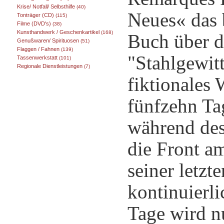
Krise/ Notfall/ Selbsthilfe
(40)
Neues« das 
Tonträger (CD)
(115)
Filme (DVD's)
(38)
Kunsthandwerk / Geschenkartikel
(168)
Buch über d
Genußwaren/ Spirituosen
(51)
Flaggen / Fahnen
(139)
"Stahlgewitt
Tassenwerkstatt
(101)
Regionale Dienstleistungen
(7)
fiktionales 
fünfzehn Ta
während des
die Front a
seiner letz
kontinuierli
Tage wird n