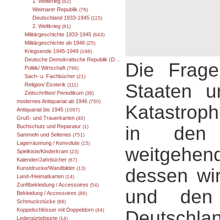
1. Weltkrieg
(62)
Weimarer Republik
(76)
Deutschland 1933-1945
(115)
2. Weltkrieg
(81)
Militärgeschichte 1933-1945
(643)
Militärgeschichte ab 1946
(25)
Kriegsende 1945-1949
(198)
Deutsche Demokratische Republik (DDR) 1949-1989
(25)
Die Frage
Politik/ Wirtschaft
(796)
Sach- u. Fachbücher
(21)
Staaten u
Religion/ Esoterik
(111)
Zeitschriften/ Periodikum
(38)
modernes Antiquariat ab 1946
(750)
Katastroph
Antiquariat bis 1945
(1097)
Gruß- und Trauerkarten
(40)
in den o
Buchschutz und Reparatur
(1)
Sammeln und Seltenes
(751)
Lagerräumung / Konvolute
(15)
weitgehe
Spielkiste/Kinderkram
(23)
Kalender/Jahrbücher
(67)
dessen wir
Kunstdrucke/Wandbilder
(13)
Land-/Heimatkarten
(14)
Zunftbekleidung / Accessoires
(54)
und den 
Bekleidung / Accessoires
(86)
Schmuckstücke
(88)
Koppelschlösser mit Doppeldorn
Deutschla
(44)
Ledergürtel/gurte
(14)