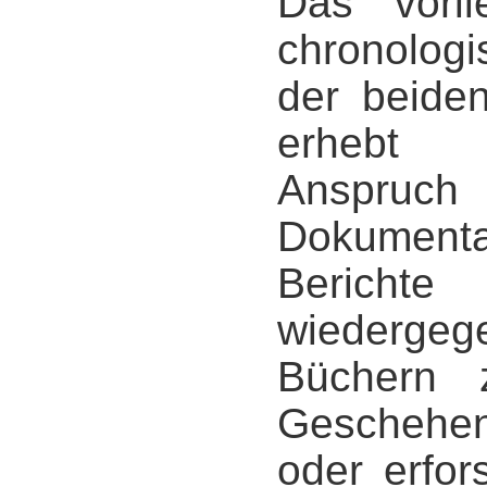
Das vorl
chronolog
der beiden
erhebt s
Anspruch 
Dokument
Berichte
wiederge
Büchern z
Geschehen
oder erfo