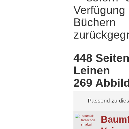
Verfügung 
Büchern
zurückgegr
448
Seite
Leinen
269 Abbil
Passend zu die
Baumf