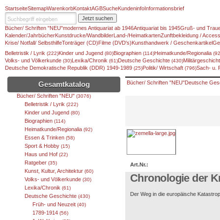
Startseite
Sitemap
Warenkorb
Kontakt
AGB
Suche
Kundeninfo
Informationsbrief
Jetzt suchen
Bücher/ Schriften "NEU"
modernes Antiquariat ab 1946
Antiquariat bis 1945
Gruß- und Traue
Kalender/Jahrbücher
Kunstdrucke/Wandbilder
Land-/Heimatkarten
Zunftbekleidung / Access
Krise/ Notfall/ Selbsthilfe
Tonträger (CD)
Filme (DVD's)
Kunsthandwerk / Geschenkartikel
Ge
Belletristik / Lyrik
Kinder und Jugend
Biographien
Heimatkunde/Regionalia
(222)
(80)
(114)
(92
Volks- und Völkerkunde
Lexika/Chronik
Deutsche Geschichte
Militärgeschic
(30)
(61)
(430)
Deutsche Demokratische Republik (DDR) 1949-1989
Politik/ Wirtschaft
Sach- u.
(25)
(796)
Bücher/ Schriften "NEU"
Deutsche Ges
Gesamtkatalog
Bücher/ Schriften "NEU"
(3076)
Belletristik / Lyrik
(222)
Kinder und Jugend
(80)
Biographien
(114)
Heimatkunde/Regionalia
(92)
Essen & Trinken
(58)
Sport & Hobby
(15)
Haus und Hof
(22)
Ratgeber
(35)
Art.Nr.:
Kunst, Kultur, Architektur
(60)
Chronologie der K
Volks- und Völkerkunde
(30)
Lexika/Chronik
(61)
Der Weg in die europäische Katastr
Deutsche Geschichte
(430)
Früh- und Neuzeit
(40)
1789-1914
(56)