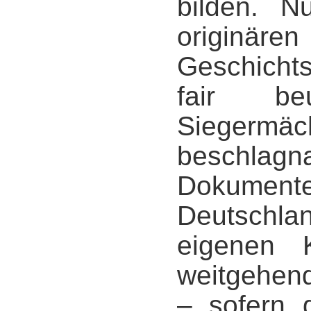
bilden. N
originär
Geschicht
fair be
Siegermäc
beschlagn
Dokume
Deutschlan
eigenen 
weitgehend
– sofern d