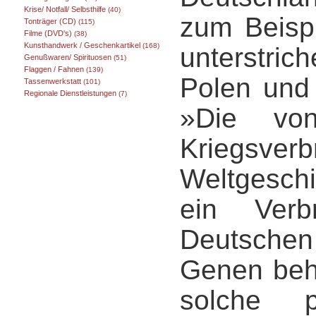
Krise/ Notfall/ Selbsthilfe
(40)
zum Beisp
Tonträger (CD)
(115)
Filme (DVD's)
(38)
Kunsthandwerk / Geschenkartikel
(168)
unterstri
Genußwaren/ Spirituosen
(51)
Flaggen / Fahnen
(139)
Polen und 
Tassenwerkstatt
(101)
Regionale Dienstleistungen
(7)
»Die vo
Kriegsverb
Weltgesch
ein Verbr
Deutschen
Genen beha
solche 