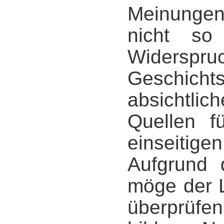
Meinungen 
nicht so
Widersp
Geschic
absichtl
Quellen f
einseitige
Aufgrund d
möge der L
überprüfen