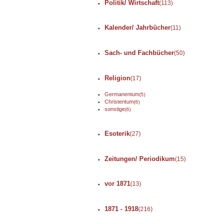
Politik/ Wirtschaft
(113)
Kalender/ Jahrbücher
(11)
Sach- und Fachbücher
(50)
Religion
(17)
Germanentum
(5)
Christentum
(6)
sonstige
(6)
Esoterik
(27)
Zeitungen/ Periodikum
(15)
vor 1871
(13)
1871 - 1918
(216)