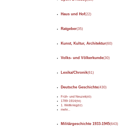
Haus und Hof
(22)
Ratgeber
(35)
Kunst, Kultur, Architektur
(60)
Volks- und Völkerkunde
(30)
Lexika/Chronik
(61)
Deutsche Geschichte
(430)
Früh- und Neuzeit
(40)
1789-1914
(56)
1. Weltkrieg
(62)
mehr...
Militärgeschichte 1933-1945
(643)