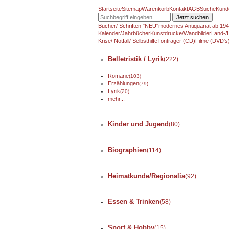
Startseite
Sitemap
Warenkorb
Kontakt
AGB
Suche
Kund
Jetzt suchen
Bücher/ Schriften "NEU"
modernes Antiquariat ab 19
Kalender/Jahrbücher
Kunstdrucke/Wandbilder
Land-/
Krise/ Notfall/ Selbsthilfe
Tonträger (CD)
Filme (DVD's
Belletristik / Lyrik
(222)
Romane
(103)
Erzählungen
(79)
Lyrik
(20)
mehr...
Kinder und Jugend
(80)
Biographien
(114)
Heimatkunde/Regionalia
(92)
Essen & Trinken
(58)
Sport & Hobby
(15)