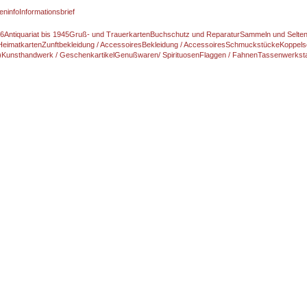
eninfo
Informationsbrief
46
Antiquariat bis 1945
Gruß- und Trauerkarten
Buchschutz und Reparatur
Sammeln und Selte
Heimatkarten
Zunftbekleidung / Accessoires
Bekleidung / Accessoires
Schmuckstücke
Koppels
)
Kunsthandwerk / Geschenkartikel
Genußwaren/ Spirituosen
Flaggen / Fahnen
Tassenwerksta