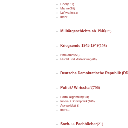
Heer
(181)
Marine
(28)
Luftwaffe
(63)
mehr...
Militärgeschichte ab 1946
(25)
Kriegsende 1945-1949
(198)
Endkampf
(58)
Flucht und Vertreibung
(68)
Deutsche Demokratische Republik (DD
Politik/ Wirtschaft
(796)
Politik allgemein
(193)
Innen- / Sozialpolitik
(200)
Asylpolitik
(83)
mehr...
Sach- u. Fachbücher
(21)