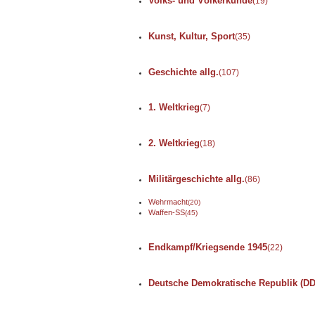
Volks- und Völkerkunde
(19)
Kunst, Kultur, Sport
(35)
Geschichte allg.
(107)
1. Weltkrieg
(7)
2. Weltkrieg
(18)
Militärgeschichte allg.
(86)
Wehrmacht
(20)
Waffen-SS
(45)
Endkampf/Kriegsende 1945
(22)
Deutsche Demokratische Republik (D