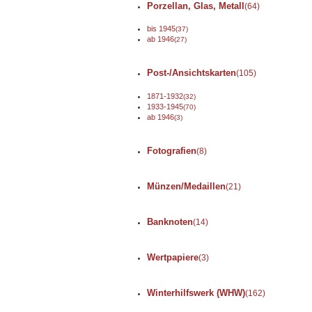
Porzellan, Glas, Metall
(64)
bis 1945
(37)
ab 1946
(27)
Post-/Ansichtskarten
(105)
1871-1932
(32)
1933-1945
(70)
ab 1946
(3)
Fotografien
(8)
Münzen/Medaillen
(21)
Banknoten
(14)
Wertpapiere
(3)
Winterhilfswerk (WHW)
(162)