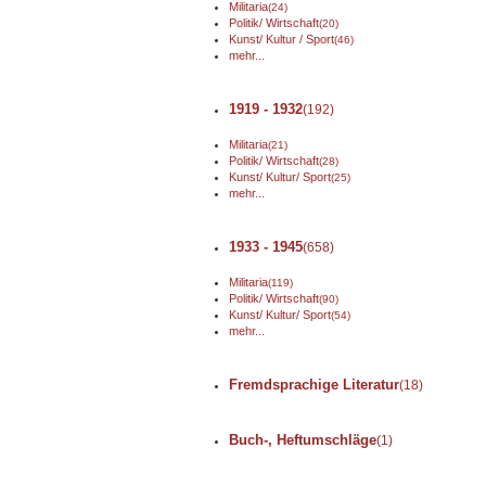
Militaria
(24)
Politik/ Wirtschaft
(20)
Kunst/ Kultur / Sport
(46)
mehr...
1919 - 1932
(192)
Militaria
(21)
Politik/ Wirtschaft
(28)
Kunst/ Kultur/ Sport
(25)
mehr...
1933 - 1945
(658)
Militaria
(119)
Politik/ Wirtschaft
(90)
Kunst/ Kultur/ Sport
(54)
mehr...
Fremdsprachige Literatur
(18)
Buch-, Heftumschläge
(1)