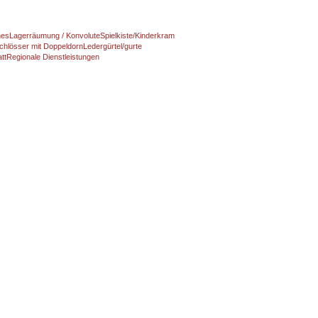
nes
Lagerräumung / Konvolute
Spielkiste/Kinderkram
chlösser mit Doppeldorn
Ledergürtel/gurte
tt
Regionale Dienstleistungen