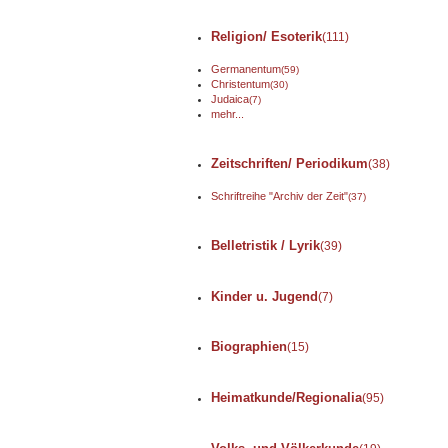
Religion/ Esoterik
(111)
Germanentum
(59)
Christentum
(30)
Judaica
(7)
mehr...
Zeitschriften/ Periodikum
(38)
Schriftreihe "Archiv der Zeit"
(37)
Belletristik / Lyrik
(39)
Kinder u. Jugend
(7)
Biographien
(15)
Heimatkunde/Regionalia
(95)