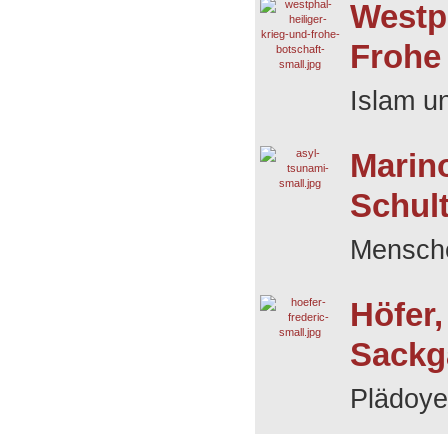
Westph
Frohe
Islam un
Marino
Schul
Mensche
Höfer,
Sackg
Plädoyer