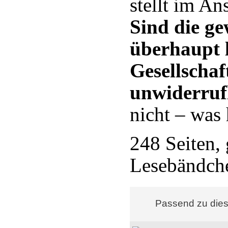
stellt im An
Sind die ge
überhaupt l
Gesellscha
unwiderruf
nicht – was 
248 Seiten,
Lesebändch
Passend zu die