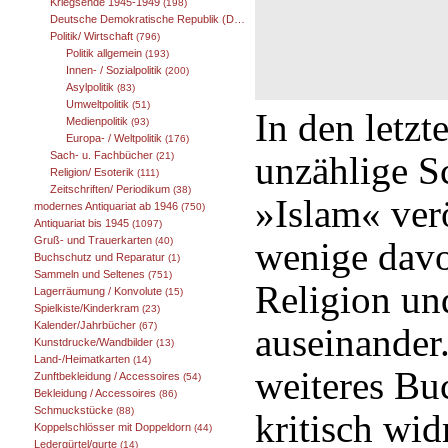
Kriegsende 1945-1949
(198)
Deutsche Demokratische Republik (DDR) 1949-1989
(25)
Politik/ Wirtschaft
(796)
Politik allgemein
(193)
Innen- / Sozialpolitik
(200)
Asylpolitik
(83)
Umweltpolitik
(51)
In den letzt
Medienpolitik
(93)
Europa- / Weltpolitik
(176)
unzählige 
Sach- u. Fachbücher
(21)
Religion/ Esoterik
(111)
Zeitschriften/ Periodikum
(38)
»Islam« ver
modernes Antiquariat ab 1946
(750)
Antiquariat bis 1945
(1097)
Gruß- und Trauerkarten
wenige davon
(40)
Buchschutz und Reparatur
(1)
Sammeln und Seltenes
(751)
Religion un
Lagerräumung / Konvolute
(15)
Spielkiste/Kinderkram
(23)
Kalender/Jahrbücher
(67)
auseinander.
Kunstdrucke/Wandbilder
(13)
Land-/Heimatkarten
(14)
weiteres Bu
Zunftbekleidung / Accessoires
(54)
Bekleidung / Accessoires
(86)
Schmuckstücke
(88)
kritisch wid
Koppelschlösser mit Doppeldorn
(44)
Ledergürtel/gurte
(14)