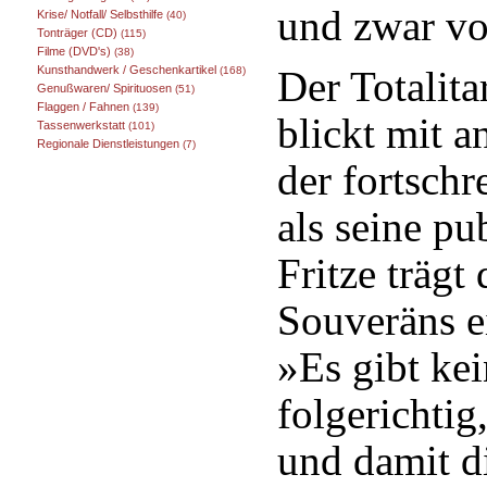
und zwar v
Krise/ Notfall/ Selbsthilfe
(40)
Tonträger (CD)
(115)
Filme (DVD's)
(38)
Kunsthandwerk / Geschenkartikel
Der Totalita
(168)
Genußwaren/ Spirituosen
(51)
Flaggen / Fahnen
(139)
blickt mit 
Tassenwerkstatt
(101)
Regionale Dienstleistungen
(7)
der fortsch
als seine p
Fritze trägt 
Souveräns e
»Es gibt kei
folgerichtig
und damit d