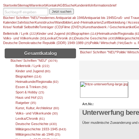
Startseite
Sitemap
Warenkorb
Kontakt
AGB
Suche
Kundeninfo
Informationsbrief
Jetzt suchen
Bücher/ Schriften "NEU"
modernes Antiquariat ab 1946
Antiquariat bis 1945
Gruß- und Traue
Kalender/Jahrbücher
Kunstdrucke/Wandbilder
Land-/Heimatkarten
Zunftbekleidung / Access
Krise/ Notfall/ Selbsthilfe
Tonträger (CD)
Filme (DVD's)
Kunsthandwerk / Geschenkartikel
Ge
Belletristik / Lyrik
Kinder und Jugend
Biographien
Heimatkunde/Regionalia
(222)
(80)
(114)
(92
Volks- und Völkerkunde
Lexika/Chronik
Deutsche Geschichte
Militärgeschic
(30)
(61)
(430)
Deutsche Demokratische Republik (DDR) 1949-1989
Politik/ Wirtschaft
Sach- u.
(25)
(796)
Bücher/ Schriften "NEU"
Politik/ Wirtsch
Gesamtkatalog
Bücher/ Schriften "NEU"
(3076)
Belletristik / Lyrik
(222)
Kinder und Jugend
(80)
Biographien
(114)
Heimatkunde/Regionalia
(92)
Essen & Trinken
(58)
Sport & Hobby
(15)
Haus und Hof
(22)
Ratgeber
(35)
Art.Nr.:
Kunst, Kultur, Architektur
(60)
Unterwerfung bere
Volks- und Völkerkunde
(30)
Lexika/Chronik
(61)
Über muslimische Zuwanderung und d
Deutsche Geschichte
(430)
Militärgeschichte 1933-1945
(643)
Militärgeschichte ab 1946
(25)