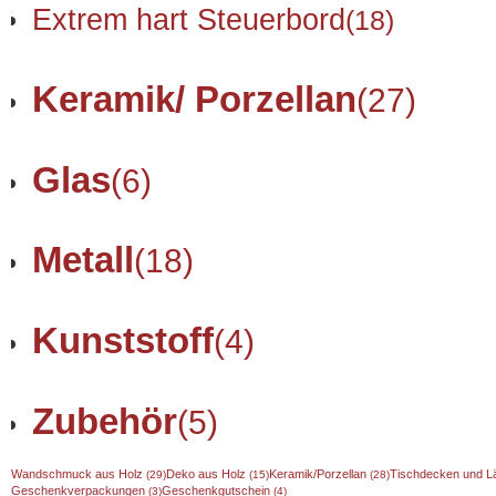
Extrem hart Steuerbord
(18)
Keramik/ Porzellan
(27)
Glas
(6)
Metall
(18)
Kunststoff
(4)
Zubehör
(5)
Wandschmuck aus Holz
Deko aus Holz
Keramik/Porzellan
Tischdecken und L
(29)
(15)
(28)
Geschenkverpackungen
Geschenkgutschein
(3)
(4)