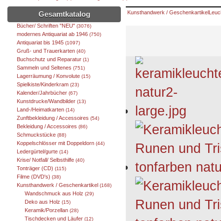
Kunsthandwerk / Geschenkartikel
Leuc
Gesamtkatalog
Bücher/ Schriften "NEU"
(3076)
modernes Antiquariat ab 1946
(750)
Antiquariat bis 1945
(1097)
Gruß- und Trauerkarten
(40)
Buchschutz und Reparatur
(1)
Sammeln und Seltenes
(751)
Lagerräumung / Konvolute
(15)
Spielkiste/Kinderkram
(23)
Kalender/Jahrbücher
(67)
Kunstdrucke/Wandbilder
(13)
Land-/Heimatkarten
(14)
Zunftbekleidung / Accessoires
(54)
Bekleidung / Accessoires
(86)
Schmuckstücke
(88)
Koppelschlösser mit Doppeldorn
(44)
Ledergürtel/gurte
(14)
Krise/ Notfall/ Selbsthilfe
(40)
Tonträger (CD)
(115)
Filme (DVD's)
(38)
Kunsthandwerk / Geschenkartikel
(168)
Wandschmuck aus Holz
(29)
Deko aus Holz
(15)
Keramik/Porzellan
(28)
Tischdecken und Läufer
(12)