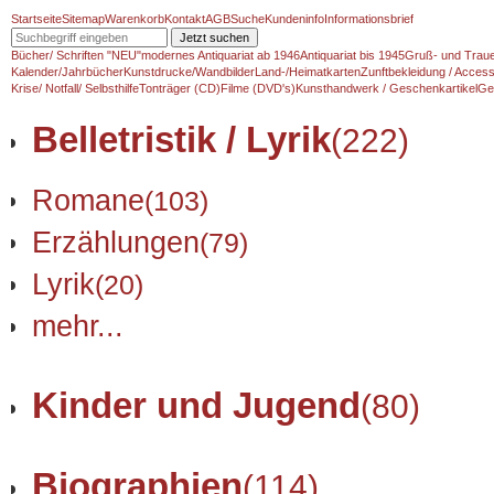
Startseite
Sitemap
Warenkorb
Kontakt
AGB
Suche
Kundeninfo
Informationsbrief
Jetzt suchen
Bücher/ Schriften "NEU"
modernes Antiquariat ab 1946
Antiquariat bis 1945
Gruß- und Traue
Kalender/Jahrbücher
Kunstdrucke/Wandbilder
Land-/Heimatkarten
Zunftbekleidung / Access
Krise/ Notfall/ Selbsthilfe
Tonträger (CD)
Filme (DVD's)
Kunsthandwerk / Geschenkartikel
Ge
Belletristik / Lyrik
(222)
Romane
(103)
Erzählungen
(79)
Lyrik
(20)
mehr...
Kinder und Jugend
(80)
Biographien
(114)