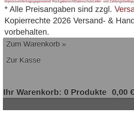
Impressum
Vertragsgegenstand/ Rückgaberecht
Datenschutz
Liefer- und Zahlungsbeding
* Alle Preisangaben sind zzgl.
Vers
Kopierrechte 2026 Versand- & Hand
vorbehalten.
Zum Warenkorb »
Zur Kasse
Ihr Warenkorb:
0
Produkte
0,00 