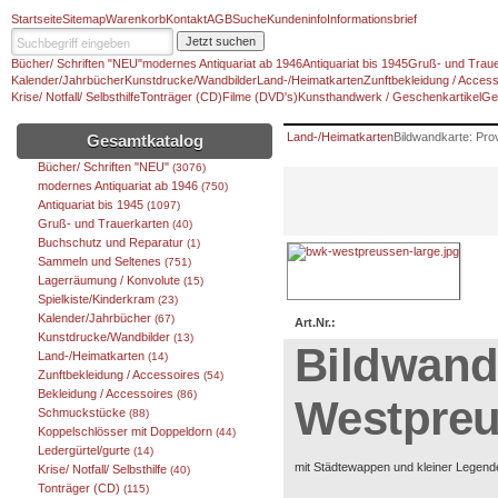
Startseite
Sitemap
Warenkorb
Kontakt
AGB
Suche
Kundeninfo
Informationsbrief
Jetzt suchen
Bücher/ Schriften "NEU"
modernes Antiquariat ab 1946
Antiquariat bis 1945
Gruß- und Traue
Kalender/Jahrbücher
Kunstdrucke/Wandbilder
Land-/Heimatkarten
Zunftbekleidung / Access
Krise/ Notfall/ Selbsthilfe
Tonträger (CD)
Filme (DVD's)
Kunsthandwerk / Geschenkartikel
Ge
Land-/Heimatkarten
Bildwandkarte: Pro
Gesamtkatalog
Bücher/ Schriften "NEU"
(3076)
modernes Antiquariat ab 1946
(750)
Antiquariat bis 1945
(1097)
Gruß- und Trauerkarten
(40)
Buchschutz und Reparatur
(1)
Sammeln und Seltenes
(751)
Lagerräumung / Konvolute
(15)
Spielkiste/Kinderkram
(23)
Kalender/Jahrbücher
(67)
Art.Nr.:
Kunstdrucke/Wandbilder
(13)
Bildwand
Land-/Heimatkarten
(14)
Zunftbekleidung / Accessoires
(54)
Bekleidung / Accessoires
(86)
Westpreu
Schmuckstücke
(88)
Koppelschlösser mit Doppeldorn
(44)
Ledergürtel/gurte
(14)
mit Städtewappen und kleiner Legend
Krise/ Notfall/ Selbsthilfe
(40)
Tonträger (CD)
(115)