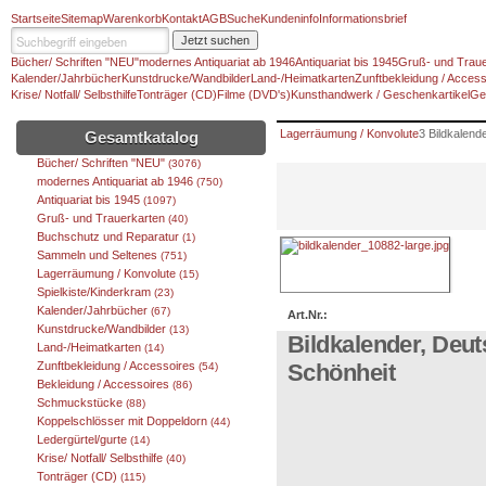
Startseite
Sitemap
Warenkorb
Kontakt
AGB
Suche
Kundeninfo
Informationsbrief
Jetzt suchen
Bücher/ Schriften "NEU"
modernes Antiquariat ab 1946
Antiquariat bis 1945
Gruß- und Traue
Kalender/Jahrbücher
Kunstdrucke/Wandbilder
Land-/Heimatkarten
Zunftbekleidung / Access
Krise/ Notfall/ Selbsthilfe
Tonträger (CD)
Filme (DVD's)
Kunsthandwerk / Geschenkartikel
Ge
Lagerräumung / Konvolute
3 Bildkalend
Gesamtkatalog
Bücher/ Schriften "NEU"
(3076)
modernes Antiquariat ab 1946
(750)
Antiquariat bis 1945
(1097)
Gruß- und Trauerkarten
(40)
Buchschutz und Reparatur
(1)
Sammeln und Seltenes
(751)
Lagerräumung / Konvolute
(15)
Spielkiste/Kinderkram
(23)
Kalender/Jahrbücher
(67)
Art.Nr.:
Kunstdrucke/Wandbilder
(13)
Bildkalender, Deut
Land-/Heimatkarten
(14)
Zunftbekleidung / Accessoires
Schönheit
(54)
Bekleidung / Accessoires
(86)
Schmuckstücke
(88)
Koppelschlösser mit Doppeldorn
(44)
Ledergürtel/gurte
(14)
Krise/ Notfall/ Selbsthilfe
(40)
Tonträger (CD)
(115)