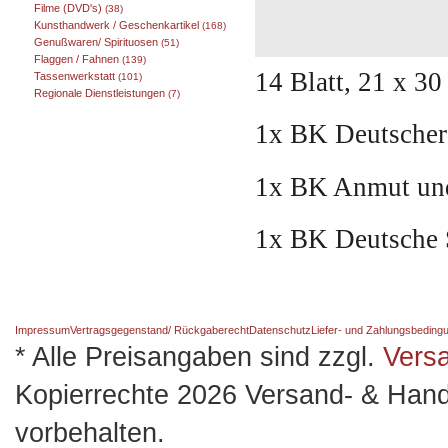
Filme (DVD's)
(38)
Kunsthandwerk / Geschenkartikel
(168)
Genußwaren/ Spirituosen
(51)
Flaggen / Fahnen
(139)
14 Blatt, 21 x 30
Tassenwerkstatt
(101)
Regionale Dienstleistungen
(7)
1x BK Deutscher
1x BK Anmut und
1x BK Deutsche 
Impressum
Vertragsgegenstand/ Rückgaberecht
Datenschutz
Liefer- und Zahlungsbeding
* Alle Preisangaben sind zzgl.
Vers
Kopierrechte 2026 Versand- & Hand
vorbehalten.