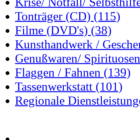
Krise/ Notfall/ Selbsthilf
Tonträger (CD)
(115)
Filme (DVD's)
(38)
Kunsthandwerk / Gesche
Genußwaren/ Spirituose
Flaggen / Fahnen
(139)
Tassenwerkstatt
(101)
Regionale Dienstleistun