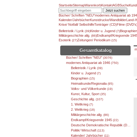
Startseite
Sitemap
Warenkorb
Kontakt
AGB
Suche
Kund
Jetzt suchen
Bücher/ Schriften "NEU"
modernes Antiquariat ab 19
Kalender/Jahrbücher
Kunstdrucke/Wandbilder
Land-/
Krise/ Notfall/ Selbsthilfe
Tonträger (CD)
Filme (DVD's
Belletristik / Lyrik
Kinder u. Jugend
Biographie
(39)
(7)
Militärgeschichte allg.
Endkampf/Kriegsende 194
(86)
Esoterik
Zeitungen/ Periodikum
(27)
(15)
m
Gesamtkatalog
Bücher/ Schriften "NEU"
(3076)
modernes Antiquariat ab 1946
(750)
Belletristik / Lyrik
(39)
Kinder u. Jugend
(7)
Biographien
(15)
Heimatkunde/Regionalia
(95)
Volks- und Völkerkunde
(19)
Kunst, Kultur, Sport
(35)
Geschichte allg.
(107)
1. Weltkrieg
(7)
2. Weltkrieg
(18)
Militärgeschichte allg.
(86)
Endkampf/Kriegsende 1945
(22)
Deutsche Demokratische Republik (DDR)
(6
Politik/ Wirtschaft
(113)
Kalender/ Jahrbücher
(11)