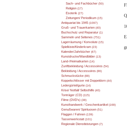
Sach- und Fachbücher
(50)
F
Religion
(17)
Esoterik
(27)
Q
Zeitungen/ Periodikum
(15)
Antiquariat bis 1945
(1097)
1
Gruß- und Trauerkarten
(40)
Buchschutz und Reparatur
(1)
E
Sammeln und Seltenes
(751)
Lagerräumung / Konvolute
(15)
g
Spielkiste/Kinderkram
(23)
Kalender/Jahrbücher
(67)
Kunstdrucke/Wandbilder
(13)
Land-/Heimatkarten
(14)
Zunftbekleidung / Accessoires
(54)
Bekleidung / Accessoires
(86)
Schmuckstücke
(88)
Koppelschlösser mit Doppeldorn
(44)
Ledergürtel/gurte
(14)
Krise/ Notfall/ Selbsthilfe
(40)
Tonträger (CD)
(115)
Filme (DVD's)
(38)
Kunsthandwerk / Geschenkartikel
(168)
Genußwaren/ Spirituosen
(51)
Flaggen / Fahnen
(139)
Tassenwerkstatt
(101)
Regionale Dienstleistungen
(7)