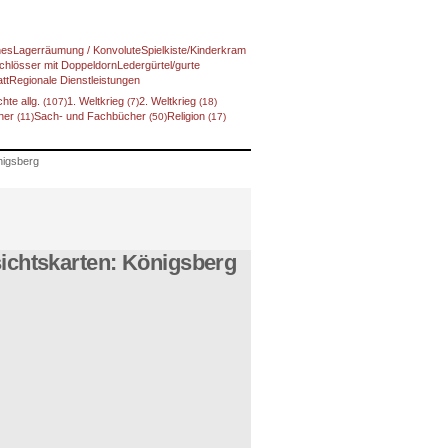
nes
Lagerräumung / Konvolute
Spielkiste/Kinderkram
chlösser mit Doppeldorn
Ledergürtel/gurte
tt
Regionale Dienstleistungen
hte allg.
1. Weltkrieg
2. Weltkrieg
(107)
(7)
(18)
cher
Sach- und Fachbücher
Religion
(11)
(50)
(17)
nigsberg
sichtskarten: Königsberg