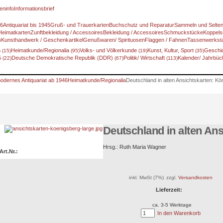
eninfo
Informationsbrief
46
Antiquariat bis 1945
Gruß- und Trauerkarten
Buchschutz und Reparatur
Sammeln und Selte
Heimatkarten
Zunftbekleidung / Accessoires
Bekleidung / Accessoires
Schmuckstücke
Koppels
)
Kunsthandwerk / Geschenkartikel
Genußwaren/ Spirituosen
Flaggen / Fahnen
Tassenwerksta
n
Heimatkunde/Regionalia
Volks- und Völkerkunde
Kunst, Kultur, Sport
Geschic
(15)
(95)
(19)
(35)
5
Deutsche Demokratische Republik (DDR)
Politik/ Wirtschaft
Kalender/ Jahrbü
(22)
(67)
(113)
odernes Antiquariat ab 1946
Heimatkunde/Regionalia
Deutschland in alten Ansichtskarten: Kö
Deutschland in alten An
Hrsg.: Ruth Maria Wagner
Art.Nr.:
inkl. MwSt (7%)
zzgl.
Versandkosten
Lieferzeit:
7)
ca. 3-5 Werktage
In den Warenkorb