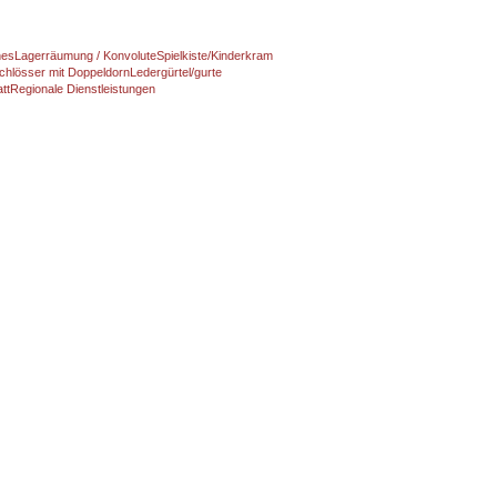
nes
Lagerräumung / Konvolute
Spielkiste/Kinderkram
chlösser mit Doppeldorn
Ledergürtel/gurte
tt
Regionale Dienstleistungen