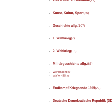
Volks- und Völkerkunde
(19)
Kunst, Kultur, Sport
(35)
Geschichte allg.
(107)
1. Weltkrieg
(7)
2. Weltkrieg
(18)
Militärgeschichte allg.
(86)
Wehrmacht
(20)
Waffen-SS
(45)
Endkampf/Kriegsende 1945
(22)
Deutsche Demokratische Republik (D