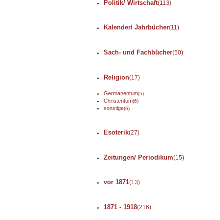
Politik/ Wirtschaft
(113)
Kalender/ Jahrbücher
(11)
Sach- und Fachbücher
(50)
Religion
(17)
Germanentum
(5)
Christentum
(6)
sonstige
(6)
Esoterik
(27)
Zeitungen/ Periodikum
(15)
vor 1871
(13)
1871 - 1918
(216)