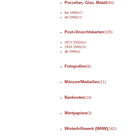
Porzellan, Glas, Metall
(64)
bis 1945
(37)
ab 1946
(27)
Post-/Ansichtskarten
(105)
1871-1932
(32)
1933-1945
(70)
ab 1946
(3)
Fotografien
(8)
Münzen/Medaillen
(21)
Banknoten
(14)
Wertpapiere
(3)
Winterhilfswerk (WHW)
(162)