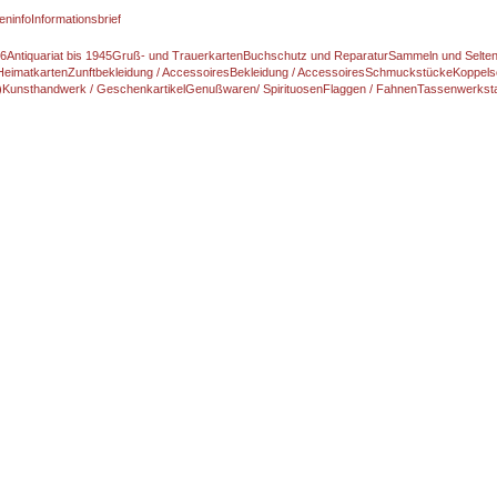
eninfo
Informationsbrief
46
Antiquariat bis 1945
Gruß- und Trauerkarten
Buchschutz und Reparatur
Sammeln und Selte
Heimatkarten
Zunftbekleidung / Accessoires
Bekleidung / Accessoires
Schmuckstücke
Koppels
)
Kunsthandwerk / Geschenkartikel
Genußwaren/ Spirituosen
Flaggen / Fahnen
Tassenwerksta