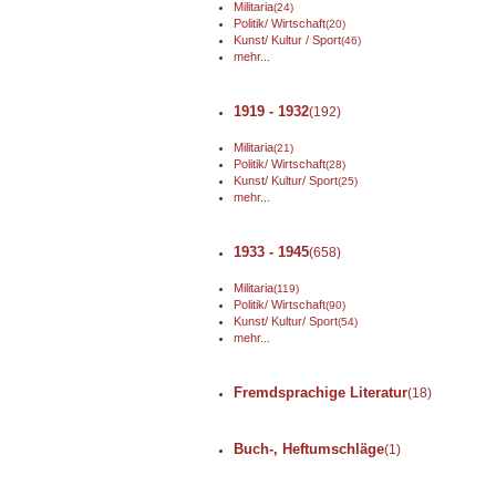
Militaria
(24)
Politik/ Wirtschaft
(20)
Kunst/ Kultur / Sport
(46)
mehr...
1919 - 1932
(192)
Militaria
(21)
Politik/ Wirtschaft
(28)
Kunst/ Kultur/ Sport
(25)
mehr...
1933 - 1945
(658)
Militaria
(119)
Politik/ Wirtschaft
(90)
Kunst/ Kultur/ Sport
(54)
mehr...
Fremdsprachige Literatur
(18)
Buch-, Heftumschläge
(1)