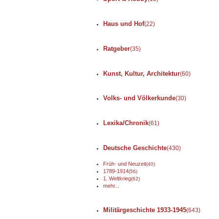
Haus und Hof
(22)
Ratgeber
(35)
Kunst, Kultur, Architektur
(60)
Volks- und Völkerkunde
(30)
Lexika/Chronik
(61)
Deutsche Geschichte
(430)
Früh- und Neuzeit
(40)
1789-1914
(56)
1. Weltkrieg
(62)
mehr...
Militärgeschichte 1933-1945
(643)