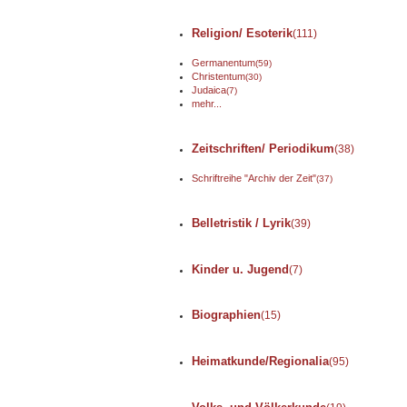
Religion/ Esoterik
(111)
Germanentum
(59)
Christentum
(30)
Judaica
(7)
mehr...
Zeitschriften/ Periodikum
(38)
Schriftreihe "Archiv der Zeit"
(37)
Belletristik / Lyrik
(39)
Kinder u. Jugend
(7)
Biographien
(15)
Heimatkunde/Regionalia
(95)