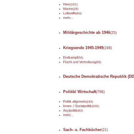
Heer
(181)
Marine
(28)
Luftwaffe
(63)
mehr...
Militärgeschichte ab 1946
(25)
Kriegsende 1945-1949
(198)
Endkampf
(58)
Flucht und Vertreibung
(68)
Deutsche Demokratische Republik (DD
Politik/ Wirtschaft
(796)
Politik allgemein
(193)
Innen- / Sozialpolitik
(200)
Asylpolitik
(83)
mehr...
Sach- u. Fachbücher
(21)