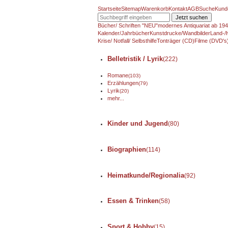
Startseite
Sitemap
Warenkorb
Kontakt
AGB
Suche
Kund
Jetzt suchen
Bücher/ Schriften "NEU"
modernes Antiquariat ab 19
Kalender/Jahrbücher
Kunstdrucke/Wandbilder
Land-/
Krise/ Notfall/ Selbsthilfe
Tonträger (CD)
Filme (DVD's
Belletristik / Lyrik
(222)
Romane
(103)
Erzählungen
(79)
Lyrik
(20)
mehr...
Kinder und Jugend
(80)
Biographien
(114)
Heimatkunde/Regionalia
(92)
Essen & Trinken
(58)
Sport & Hobby
(15)