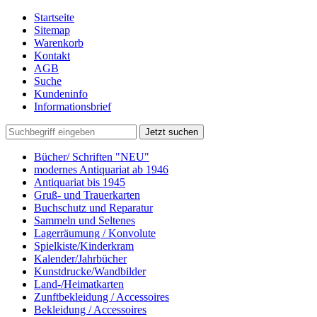
Startseite
Sitemap
Warenkorb
Kontakt
AGB
Suche
Kundeninfo
Informationsbrief
Jetzt suchen
Bücher/ Schriften "NEU"
modernes Antiquariat ab 1946
Antiquariat bis 1945
Gruß- und Trauerkarten
Buchschutz und Reparatur
Sammeln und Seltenes
Lagerräumung / Konvolute
Spielkiste/Kinderkram
Kalender/Jahrbücher
Kunstdrucke/Wandbilder
Land-/Heimatkarten
Zunftbekleidung / Accessoires
Bekleidung / Accessoires