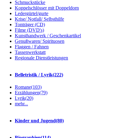
Schmuckstücke
Koppelschlösser mit Doppeldorn
Ledergürtel/gurte
Krise/ Notfall/ Selbsthilfe
Tonträger (CD)
Filme (DVD's)
Kunsthandwerk / Geschenkartikel
Genußwaren/ Spirituosen
Flaggen / Fahnen
Tassenwerkstatt
Regionale Dienstleistungen
Belletristik / Lyrik
(222)
Romane
(103)
Erzählungen
(79)
Lyrik
(20)
mehr...
Kinder und Jugend
(80)
Biographien
(114)