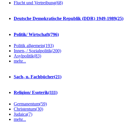
Flucht und Vertreibung
(68)
Deutsche Demokratische Republik (DDR) 1949-1989
(25)
Politik/ Wirtschaft
(796)
Politik allgemein
(193)
Innen- / Sozialpolitik
(200)
Asylpolitik
(83)
mehr...
Sach- u. Fachbücher
(21)
Religion/ Esoterik
(111)
Germanentum
(59)
Christentum
(30)
Judaica
(7)
mehr...