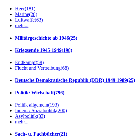
Heer
(181)
Marine
(28)
Luftwaffe
(63)
mehr...
Militärgeschichte ab 1946
(25)
Kriegsende 1945-1949
(198)
Endkampf
(58)
Flucht und Vertreibung
(68)
Deutsche Demokratische Republik (DDR) 1949-1989
(25)
Politik/ Wirtschaft
(796)
Politik allgemein
(193)
Innen- / Sozialpolitik
(200)
Asylpolitik
(83)
mehr...
Sach- u. Fachbücher
(21)