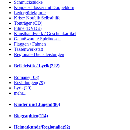
Schmuckstücke
Koppelschlösser mit Doppeldorn
Ledergürtel/gurte
Krise/ Notfall/ Selbsthilfe
Tonträger (CD)
Filme (DVD's)
Kunsthandwerk / Geschenkartikel
Genußwaren/ Spirituosen
Flaggen / Fahnen
Tassenwerkstatt
Regionale Dienstleistungen
Belletristik / Lyrik
(222)
Romane
(103)
Erzählungen
(79)
Lyrik
(20)
mehr...
Kinder und Jugend
(80)
Biographien
(114)
Heimatkunde/Regionalia
(92)