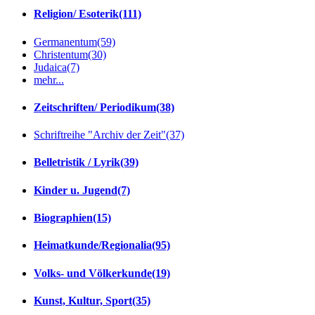
Religion/ Esoterik
(111)
Germanentum
(59)
Christentum
(30)
Judaica
(7)
mehr...
Zeitschriften/ Periodikum
(38)
Schriftreihe "Archiv der Zeit"
(37)
Belletristik / Lyrik
(39)
Kinder u. Jugend
(7)
Biographien
(15)
Heimatkunde/Regionalia
(95)
Volks- und Völkerkunde
(19)
Kunst, Kultur, Sport
(35)