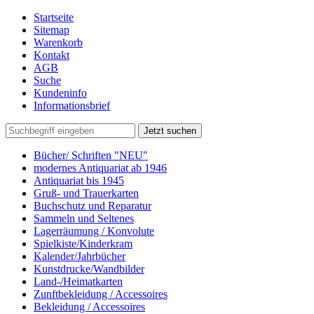
Startseite
Sitemap
Warenkorb
Kontakt
AGB
Suche
Kundeninfo
Informationsbrief
Jetzt suchen
Bücher/ Schriften "NEU"
modernes Antiquariat ab 1946
Antiquariat bis 1945
Gruß- und Trauerkarten
Buchschutz und Reparatur
Sammeln und Seltenes
Lagerräumung / Konvolute
Spielkiste/Kinderkram
Kalender/Jahrbücher
Kunstdrucke/Wandbilder
Land-/Heimatkarten
Zunftbekleidung / Accessoires
Bekleidung / Accessoires