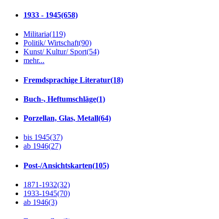
1933 - 1945
(658)
Militaria
(119)
Politik/ Wirtschaft
(90)
Kunst/ Kultur/ Sport
(54)
mehr...
Fremdsprachige Literatur
(18)
Buch-, Heftumschläge
(1)
Porzellan, Glas, Metall
(64)
bis 1945
(37)
ab 1946
(27)
Post-/Ansichtskarten
(105)
1871-1932
(32)
1933-1945
(70)
ab 1946
(3)