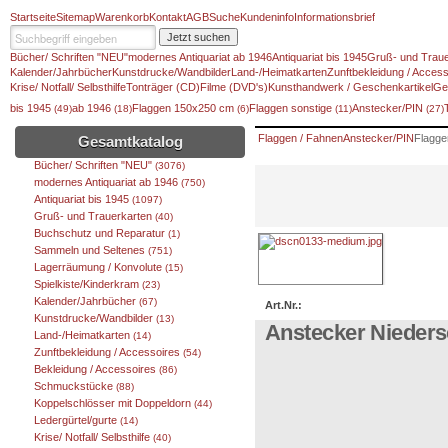
Startseite
Sitemap
Warenkorb
Kontakt
AGB
Suche
Kundeninfo
Informationsbrief
Jetzt suchen
Bücher/ Schriften "NEU"
modernes Antiquariat ab 1946
Antiquariat bis 1945
Gruß- und Traue
Kalender/Jahrbücher
Kunstdrucke/Wandbilder
Land-/Heimatkarten
Zunftbekleidung / Access
Krise/ Notfall/ Selbsthilfe
Tonträger (CD)
Filme (DVD's)
Kunsthandwerk / Geschenkartikel
Ge
bis 1945
ab 1946
Flaggen 150x250 cm
Flaggen sonstige
Anstecker/PIN
(49)
(18)
(6)
(11)
(27)
Flaggen / Fahnen
Anstecker/PIN
Flagge
Gesamtkatalog
Bücher/ Schriften "NEU"
(3076)
modernes Antiquariat ab 1946
(750)
Antiquariat bis 1945
(1097)
Gruß- und Trauerkarten
(40)
Buchschutz und Reparatur
(1)
Sammeln und Seltenes
(751)
Lagerräumung / Konvolute
(15)
Spielkiste/Kinderkram
(23)
Kalender/Jahrbücher
(67)
Art.Nr.:
Kunstdrucke/Wandbilder
(13)
Anstecker Nieders
Land-/Heimatkarten
(14)
Zunftbekleidung / Accessoires
(54)
Bekleidung / Accessoires
(86)
Schmuckstücke
(88)
Koppelschlösser mit Doppeldorn
(44)
Ledergürtel/gurte
(14)
Krise/ Notfall/ Selbsthilfe
(40)