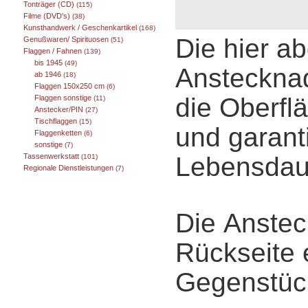
Tonträger (CD)
(115)
Filme (DVD's)
(38)
Kunsthandwerk / Geschenkartikel
(168)
Die hier a
Genußwaren/ Spirituosen
(51)
Flaggen / Fahnen
(139)
bis 1945
(49)
Anstecknad
ab 1946
(18)
Flaggen 150x250 cm
(6)
die Oberflä
Flaggen sonstige
(11)
Anstecker/PIN
(27)
Tischflaggen
(15)
und garanti
Flaggenketten
(6)
sonstige
(7)
Lebensdau
Tassenwerkstatt
(101)
Regionale Dienstleistungen
(7)
Die Anstec
Rückseite
Gegenstüc