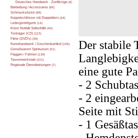
Deutsches Handwerk - Zunftkrüge
(8)
Bekleidung / Accessoires
(86)
Schmuckstücke
(88)
Koppelschlösser mit Doppeldorn
(44)
Ledergürtel/gurte
(14)
Krise/ Notfall/ Selbsthilfe
(40)
Tonträger (CD)
(115)
Filme (DVD's)
(38)
Der stabile 
Kunsthandwerk / Geschenkartikel
(168)
Genußwaren/ Spirituosen
(51)
Langlebigke
Flaggen / Fahnen
(139)
Tassenwerkstatt
(101)
Regionale Dienstleistungen
(7)
eine gute P
- 2 Schubta
- 2 eingearb
Seite mit St
- 1 Gesäßta
- Hemdenst