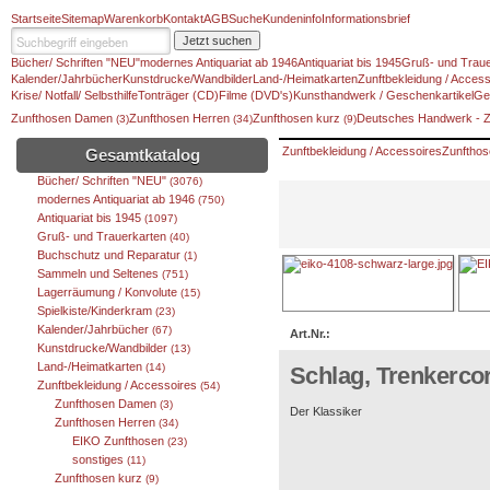
Startseite
Sitemap
Warenkorb
Kontakt
AGB
Suche
Kundeninfo
Informationsbrief
Jetzt suchen
Bücher/ Schriften "NEU"
modernes Antiquariat ab 1946
Antiquariat bis 1945
Gruß- und Traue
Kalender/Jahrbücher
Kunstdrucke/Wandbilder
Land-/Heimatkarten
Zunftbekleidung / Access
Krise/ Notfall/ Selbsthilfe
Tonträger (CD)
Filme (DVD's)
Kunsthandwerk / Geschenkartikel
Ge
Zunfthosen Damen
Zunfthosen Herren
Zunfthosen kurz
Deutsches Handwerk - 
(3)
(34)
(9)
Zunftbekleidung / Accessoires
Zunfthos
Gesamtkatalog
Bücher/ Schriften "NEU"
(3076)
modernes Antiquariat ab 1946
(750)
Antiquariat bis 1945
(1097)
Gruß- und Trauerkarten
(40)
Buchschutz und Reparatur
(1)
Sammeln und Seltenes
(751)
Lagerräumung / Konvolute
(15)
Spielkiste/Kinderkram
(23)
Kalender/Jahrbücher
(67)
Art.Nr.:
Kunstdrucke/Wandbilder
(13)
Land-/Heimatkarten
(14)
Schlag, Trenkerco
Zunftbekleidung / Accessoires
(54)
Zunfthosen Damen
(3)
Der Klassiker
Zunfthosen Herren
(34)
EIKO Zunfthosen
(23)
sonstiges
(11)
Zunfthosen kurz
(9)