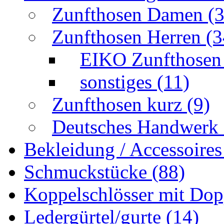
Zunfthosen Damen
(3
Zunfthosen Herren
(3
EIKO Zunfthose
sonstiges
(11)
Zunfthosen kurz
(9)
Deutsches Handwerk 
Bekleidung / Accessoire
Schmuckstücke
(88)
Koppelschlösser mit Do
Ledergürtel/gurte
(14)