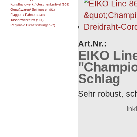
Kunsthandwerk / Geschenkartikel
(168)
Genußwaren/ Spirituosen
(51)
Flaggen / Fahnen
(139)
Tassenwerkstatt
(101)
Regionale Dienstleistungen
(7)
Art.Nr.:
EIKO Lin
"Champion
Schlag
Sehr robust, sc
ink