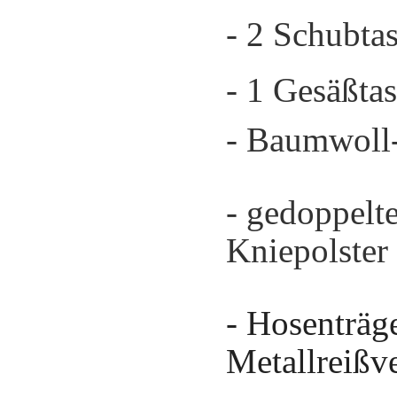
- 2 Schubta
- 1 Gesäßta
- Baumwoll
- gedoppelt
Kniepolster
- Hosenträg
Metallreißv