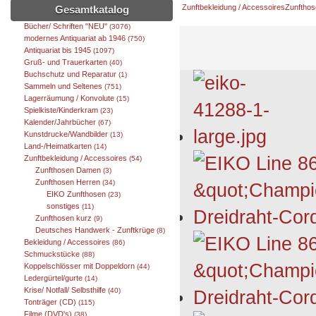
Zunftbekleidung / Accessoires
Zunfthos
Gesamtkatalog
Bücher/ Schriften "NEU"
(3076)
modernes Antiquariat ab 1946
(750)
Antiquariat bis 1945
(1097)
Gruß- und Trauerkarten
(40)
Buchschutz und Reparatur
(1)
Sammeln und Seltenes
(751)
Lagerräumung / Konvolute
(15)
Spielkiste/Kinderkram
(23)
Kalender/Jahrbücher
(67)
Kunstdrucke/Wandbilder
(13)
Land-/Heimatkarten
(14)
Zunftbekleidung / Accessoires
(54)
Zunfthosen Damen
(3)
Zunfthosen Herren
(34)
EIKO Zunfthosen
(23)
sonstiges
(11)
Zunfthosen kurz
(9)
Deutsches Handwerk - Zunftkrüge
(8)
Bekleidung / Accessoires
(86)
Schmuckstücke
(88)
Koppelschlösser mit Doppeldorn
(44)
Ledergürtel/gurte
(14)
Krise/ Notfall/ Selbsthilfe
(40)
Tonträger (CD)
(115)
Filme (DVD's)
(38)