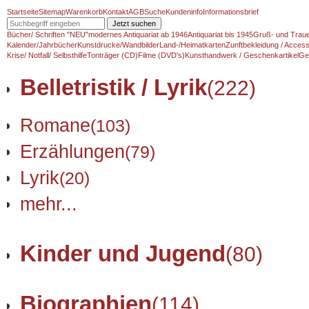
Startseite
Sitemap
Warenkorb
Kontakt
AGB
Suche
Kundeninfo
Informationsbrief
Jetzt suchen
Bücher/ Schriften "NEU"
modernes Antiquariat ab 1946
Antiquariat bis 1945
Gruß- und Traue
Kalender/Jahrbücher
Kunstdrucke/Wandbilder
Land-/Heimatkarten
Zunftbekleidung / Access
Krise/ Notfall/ Selbsthilfe
Tonträger (CD)
Filme (DVD's)
Kunsthandwerk / Geschenkartikel
Ge
Belletristik / Lyrik
(222)
Romane
(103)
Erzählungen
(79)
Lyrik
(20)
mehr...
Kinder und Jugend
(80)
Biographien
(114)