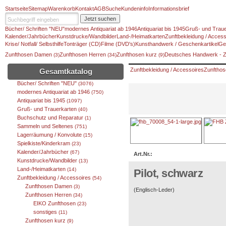
Startseite
Sitemap
Warenkorb
Kontakt
AGB
Suche
Kundeninfo
Informationsbrief
Jetzt suchen
Bücher/ Schriften "NEU"
modernes Antiquariat ab 1946
Antiquariat bis 1945
Gruß- und Traue
Kalender/Jahrbücher
Kunstdrucke/Wandbilder
Land-/Heimatkarten
Zunftbekleidung / Access
Krise/ Notfall/ Selbsthilfe
Tonträger (CD)
Filme (DVD's)
Kunsthandwerk / Geschenkartikel
Ge
Zunfthosen Damen
Zunfthosen Herren
Zunfthosen kurz
Deutsches Handwerk - 
(3)
(34)
(9)
Zunftbekleidung / Accessoires
Zunfthos
Gesamtkatalog
Bücher/ Schriften "NEU"
(3076)
modernes Antiquariat ab 1946
(750)
Antiquariat bis 1945
(1097)
Gruß- und Trauerkarten
(40)
Buchschutz und Reparatur
(1)
Sammeln und Seltenes
(751)
Lagerräumung / Konvolute
(15)
Spielkiste/Kinderkram
(23)
Kalender/Jahrbücher
(67)
Art.Nr.:
Kunstdrucke/Wandbilder
(13)
Land-/Heimatkarten
(14)
Pilot, schwarz
Zunftbekleidung / Accessoires
(54)
Zunfthosen Damen
(3)
(Englisch-Leder)
Zunfthosen Herren
(34)
EIKO Zunfthosen
(23)
sonstiges
(11)
Zunfthosen kurz
(9)