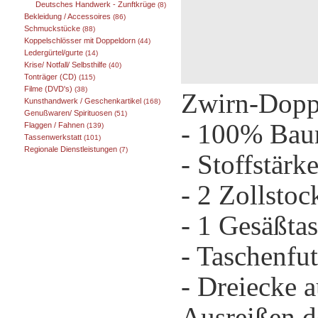
Deutsches Handwerk - Zunftkrüge
(8)
Bekleidung / Accessoires
(86)
Schmuckstücke
(88)
Koppelschlösser mit Doppeldorn
(44)
Ledergürtel/gurte
(14)
Krise/ Notfall/ Selbsthilfe
(40)
Tonträger (CD)
(115)
Filme (DVD's)
(38)
Zwirn-Doppe
Kunsthandwerk / Geschenkartikel
(168)
Genußwaren/ Spirituosen
(51)
- 100% Bau
Flaggen / Fahnen
(139)
Tassenwerkstatt
(101)
Regionale Dienstleistungen
(7)
- Stoffstär
- 2 Zollstoc
- 1 Gesäßta
- Taschenfu
- Dreiecke 
Ausreißen d