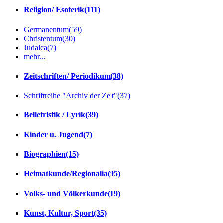
Religion/ Esoterik
(111)
Germanentum
(59)
Christentum
(30)
Judaica
(7)
mehr...
Zeitschriften/ Periodikum
(38)
Schriftreihe "Archiv der Zeit"
(37)
Belletristik / Lyrik
(39)
Kinder u. Jugend
(7)
Biographien
(15)
Heimatkunde/Regionalia
(95)
Volks- und Völkerkunde
(19)
Kunst, Kultur, Sport
(35)