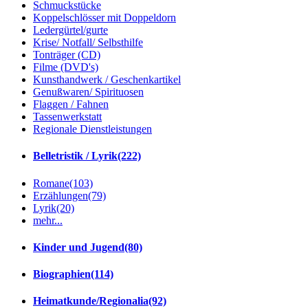
Schmuckstücke
Koppelschlösser mit Doppeldorn
Ledergürtel/gurte
Krise/ Notfall/ Selbsthilfe
Tonträger (CD)
Filme (DVD's)
Kunsthandwerk / Geschenkartikel
Genußwaren/ Spirituosen
Flaggen / Fahnen
Tassenwerkstatt
Regionale Dienstleistungen
Belletristik / Lyrik
(222)
Romane
(103)
Erzählungen
(79)
Lyrik
(20)
mehr...
Kinder und Jugend
(80)
Biographien
(114)
Heimatkunde/Regionalia
(92)