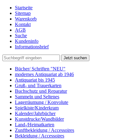
Startseite
Sitemap
Warenkorb
Kontakt
AGB
Suche
Kundeninfo
Informationsbrief
Jetzt suchen
Bücher/ Schriften "NEU"
modernes Antiquariat ab 1946
Antiquariat bis 1945
Gruß- und Trauerkarten
Buchschutz und Reparatur
Sammeln und Seltenes
Lagerräumung / Konvolute
Spielkiste/Kinderkram
Kalender/Jahrbücher
Kunstdrucke/Wandbilder
Land-/Heimatkarten
Zunftbekleidung / Accessoires
Bekleidung / Accessoires