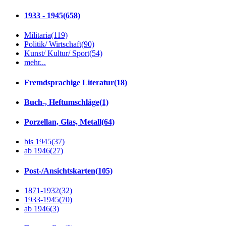
1933 - 1945
(658)
Militaria
(119)
Politik/ Wirtschaft
(90)
Kunst/ Kultur/ Sport
(54)
mehr...
Fremdsprachige Literatur
(18)
Buch-, Heftumschläge
(1)
Porzellan, Glas, Metall
(64)
bis 1945
(37)
ab 1946
(27)
Post-/Ansichtskarten
(105)
1871-1932
(32)
1933-1945
(70)
ab 1946
(3)