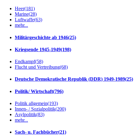
Heer
(181)
Marine
(28)
Luftwaffe
(63)
mehr...
Militärgeschichte ab 1946
(25)
Kriegsende 1945-1949
(198)
Endkampf
(58)
Flucht und Vertreibung
(68)
Deutsche Demokratische Republik (DDR) 1949-1989
(25)
Politik/ Wirtschaft
(796)
Politik allgemein
(193)
Innen- / Sozialpolitik
(200)
Asylpolitik
(83)
mehr...
Sach- u. Fachbücher
(21)