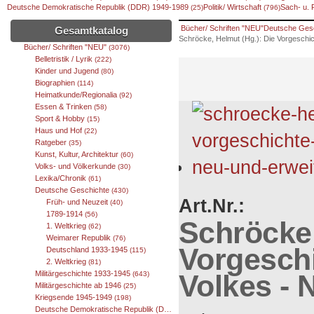
Deutsche Demokratische Republik (DDR) 1949-1989
Politik/ Wirtschaft
Sach- u.
(25)
(796)
Bücher/ Schriften "NEU"
Deutsche Ges
Gesamtkatalog
Schröcke, Helmut (Hg.): Die Vorgeschic
Bücher/ Schriften "NEU"
(3076)
Belletristik / Lyrik
(222)
Kinder und Jugend
(80)
Biographien
(114)
Heimatkunde/Regionalia
(92)
Essen & Trinken
(58)
Sport & Hobby
(15)
Haus und Hof
(22)
Ratgeber
(35)
Kunst, Kultur, Architektur
(60)
Volks- und Völkerkunde
(30)
Lexika/Chronik
(61)
Deutsche Geschichte
(430)
Art.Nr.:
Früh- und Neuzeit
(40)
1789-1914
(56)
Schröcke,
1. Weltkrieg
(62)
Weimarer Republik
(76)
Vorgesch
Deutschland 1933-1945
(115)
2. Weltkrieg
(81)
Volkes - 
Militärgeschichte 1933-1945
(643)
Militärgeschichte ab 1946
(25)
Kriegsende 1945-1949
(198)
Deutsche Demokratische Republik (DDR) 1949-1989
(25)