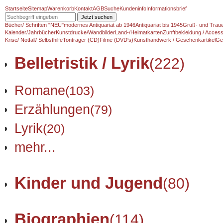
Startseite
Sitemap
Warenkorb
Kontakt
AGB
Suche
Kundeninfo
Informationsbrief
Jetzt suchen
Bücher/ Schriften "NEU"
modernes Antiquariat ab 1946
Antiquariat bis 1945
Gruß- und Traue
Kalender/Jahrbücher
Kunstdrucke/Wandbilder
Land-/Heimatkarten
Zunftbekleidung / Access
Krise/ Notfall/ Selbsthilfe
Tonträger (CD)
Filme (DVD's)
Kunsthandwerk / Geschenkartikel
Ge
Belletristik / Lyrik
(222)
Romane
(103)
Erzählungen
(79)
Lyrik
(20)
mehr...
Kinder und Jugend
(80)
Biographien
(114)