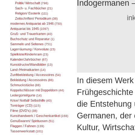
Indogermanen 
Politik/ Wirtschaft
(796)
Sach- u. Fachbücher
(21)
Religion/ Esoterik
(111)
in
Zeitschriften/ Periodikum
(38)
modernes Antiquariat ab 1946
(750)
Antiquariat bis 1945
(1097)
Gruß- und Trauerkarten
(40)
Buchschutz und Reparatur
(1)
Sammeln und Seltenes
(751)
Lagerräumung / Konvolute
(15)
Spielkiste/Kinderkram
(23)
Kalender/Jahrbücher
(67)
Kunstdrucke/Wandbilder
(13)
Land-/Heimatkarten
(14)
Zunftbekleidung / Accessoires
(54)
In diesem Werk
Bekleidung / Accessoires
(86)
Schmuckstücke
(88)
Frühgeschichte
Koppelschlösser mit Doppeldorn
(44)
Ledergürtel/gurte
(14)
Krise/ Notfall/ Selbsthilfe
(40)
die Entstehung
Tonträger (CD)
(115)
Filme (DVD's)
(38)
Germanen, der 
Kunsthandwerk / Geschenkartikel
(168)
Genußwaren/ Spirituosen
(51)
Kultur, Wirtsch
Flaggen / Fahnen
(139)
Tassenwerkstatt
(101)