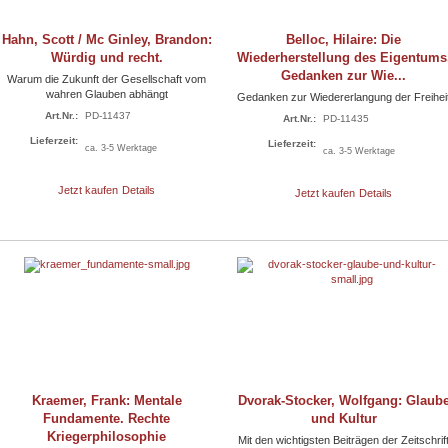
Hahn, Scott / Mc Ginley, Brandon:
Belloc, Hilaire: Die
Würdig und recht.
Wiederherstellung des Eigentums
Gedanken zur Wie...
Warum die Zukunft der Gesellschaft vom
wahren Glauben abhängt
Gedanken zur Wiedererlangung der Freihei
Art.Nr.:
PD-11437
Art.Nr.:
PD-11435
Lieferzeit:
Lieferzeit:
ca. 3-5 Werktage
ca. 3-5 Werktage
Jetzt kaufen
Details
Jetzt kaufen
Details
Kraemer, Frank: Mentale
Dvorak-Stocker, Wolfgang: Glaub
Fundamente. Rechte
und Kultur
Kriegerphilosophie
Mit den wichtigsten Beiträgen der Zeitschrif