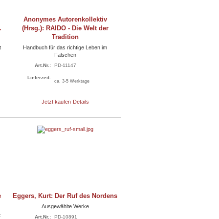
Anonymes Autorenkollektiv
.
(Hrsg.): RAIDO - Die Welt der
Tradition
t
Handbuch für das richtige Leben im
Falschen
Art.Nr.:
PD-11147
Lieferzeit:
ca. 3-5 Werktage
Jetzt kaufen
Details
e
Eggers, Kurt: Der Ruf des Nordens
Ausgewählte Werke
t
Art.Nr.:
PD-10891