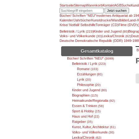
Startseite
Sitemap
Warenkorb
Kontakt
AGB
Suche
Kund
Jetzt suchen
Bücher/ Schriften "NEU"
modernes Antiquariat ab 19
Kalender/Jahrbücher
Kunstdrucke/Wandbilder
Land-/
Krise/ Notfall/ Selbsthilfe
Tonträger (CD)
Filme (DVD's
Belletristik / Lyrik
Kinder und Jugend
Biogra
(223)
(80)
Volks- und Völkerkunde
Lexika/Chronik
Deut
(30)
(62)
Deutsche Demokratische Republik (DDR) 1949-19
B
Gesamtkatalog
Bücher/ Schriften "NEU"
(3099)
Belletristik / Lyrik
(223)
Romane
(103)
Erzählungen
(80)
Lyrik
(20)
Philosophie
(20)
Kinder und Jugend
(80)
Biographien
(115)
Heimatkunde/Regionalia
(92)
Essen & Trinken
(58)
Sport & Hobby
(15)
Haus und Hof
(22)
Ratgeber
(35)
Kunst, Kultur, Architektur
(61)
Volks- und Völkerkunde
(30)
Lexika/Chronik
(62)