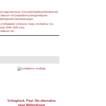
nes
Lagerräumung / Konvolute
Spielkiste/Kinderkram
chlösser mit Doppeldorn
Ledergürtel/gurte
tt
Regionale Dienstleistungen
f
Ratgeber
Kunst, Kultur, Architektur
(22)
(35)
(61)
ende 1945-1949
(198)
eriodikum
(38)
Schlagheck, Paul: Die alternative
neue Weltordnung