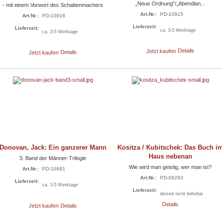
„Neue Ordnung“/„Abendlan...
- mit einem Vorwort des Schattenmachers
Art.Nr.:
PD-10915
Art.Nr.:
PD-10916
Lieferzeit:
Lieferzeit:
ca. 3-5 Werktage
ca. 3-5 Werktage
Jetzt kaufen
Details
Jetzt kaufen
Details
Donovan, Jack: Ein ganzerer Mann
Kositza / Kubitschek: Das Buch i
Haus nebenan
3. Band der Männer-Trilogie
Wie wird man geistig, wer man ist?
Art.Nr.:
PD-10681
Art.Nr.:
PD-08293
Lieferzeit:
ca. 3-5 Werktage
Lieferzeit:
derzeit nicht lieferbar
Details
Jetzt kaufen
Details