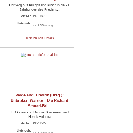
Der Weg aus Kriegen und Krisen in ein 21.
Jahrhundert des Friedens...
Art.Nr.:
PD-11679
Lieferzeit:
ca. 3-5 Werktage
Jetzt kaufen
Details
Veideland, Fredrik (Hrsg.):
Unbroken Warrior - Die Richard
Scutari-Bri...
Im Original von Magnus Soederman und
Henrik Holappa
Art.Nr.:
PD-11529
Lieferzeit:
ca. 3-5 Werktage