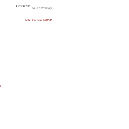
Lieferzeit:
ca. 3-5 Werktage
Jetzt kaufen
Details
m