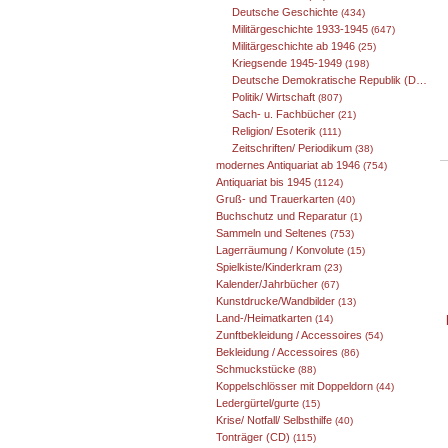
Deutsche Geschichte
(434)
Militärgeschichte 1933-1945
(647)
Militärgeschichte ab 1946
(25)
Kriegsende 1945-1949
(198)
Deutsche Demokratische Republik (DDR) 1949-1989
Politik/ Wirtschaft
(807)
Sach- u. Fachbücher
(21)
Religion/ Esoterik
(111)
Zeitschriften/ Periodikum
(38)
modernes Antiquariat ab 1946
(754)
Antiquariat bis 1945
(1124)
Gruß- und Trauerkarten
(40)
Buchschutz und Reparatur
(1)
Sammeln und Seltenes
(753)
Lagerräumung / Konvolute
(15)
Spielkiste/Kinderkram
(23)
Kalender/Jahrbücher
(67)
Kunstdrucke/Wandbilder
(13)
Land-/Heimatkarten
(14)
Zunftbekleidung / Accessoires
(54)
Bekleidung / Accessoires
(86)
Schmuckstücke
(88)
Koppelschlösser mit Doppeldorn
(44)
Ledergürtel/gurte
(15)
Krise/ Notfall/ Selbsthilfe
(40)
Tonträger (CD)
(115)