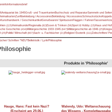
eninfo
Informationsbrief
46
Antiquariat bis 1945
Gruß- und Trauerkarten
Buchschutz und Reparatur
Sammeln und Selte
Heimatkarten
Zunftbekleidung / Accessoires
Bekleidung / Accessoires
Schmuckstücke
Koppels
)
Kunsthandwerk / Geschenkartikel
Genußwaren/ Spirituosen
Flaggen / Fahnen
Tassenwerksta
phien
Heimatkunde/Regionalia
Essen & Trinken
Sport & Hobby
Haus und Ho
(115)
(92)
(58)
(15)
sche Geschichte
Militärgeschichte 1933-1945
Militärgeschichte ab 1946
Kriegs
(434)
(647)
(25)
89
Politik/ Wirtschaft
Sach- u. Fachbücher
Religion/ Esoterik
Zeitschriften/ P
(25)
(807)
(21)
(111)
ücher/ Schriften "NEU"
Belletristik / Lyrik
Philosophie
Philosophie
Produkte in 'Philosophie'
Hauge, Hans: Fast kein Nazi?
Walendy, Udo: Weltanschauung
(Erscheint am 29.06.)
des Wissens - Komplettausgabe