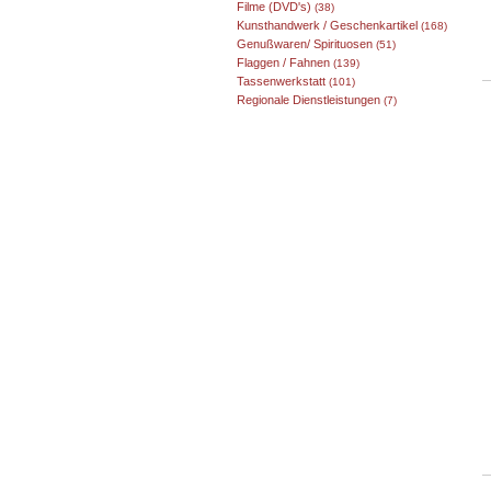
Filme (DVD's)
(38)
Kunsthandwerk / Geschenkartikel
(168)
Genußwaren/ Spirituosen
(51)
Flaggen / Fahnen
(139)
Tassenwerkstatt
(101)
Regionale Dienstleistungen
(7)