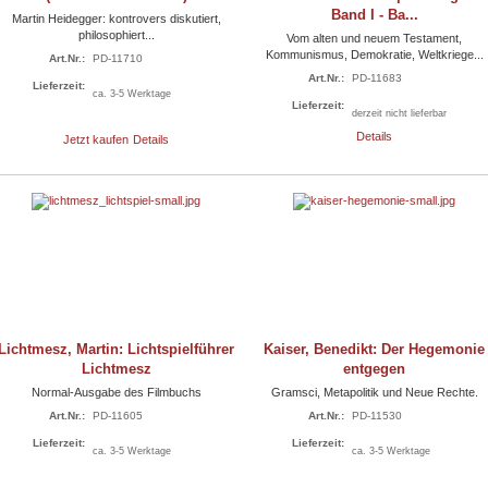
Band I - Ba...
Martin Heidegger: kontrovers diskutiert,
philosophiert...
Vom alten und neuem Testament,
Kommunismus, Demokratie, Weltkriege...
Art.Nr.:
PD-11710
Art.Nr.:
PD-11683
Lieferzeit:
(25)
ca. 3-5 Werktage
Lieferzeit:
derzeit nicht lieferbar
Details
Jetzt kaufen
Details
Lichtmesz, Martin: Lichtspielführer
Kaiser, Benedikt: Der Hegemonie
Lichtmesz
entgegen
Normal-Ausgabe des Filmbuchs
Gramsci, Metapolitik und Neue Rechte.
Art.Nr.:
PD-11605
Art.Nr.:
PD-11530
Lieferzeit:
Lieferzeit:
ca. 3-5 Werktage
ca. 3-5 Werktage