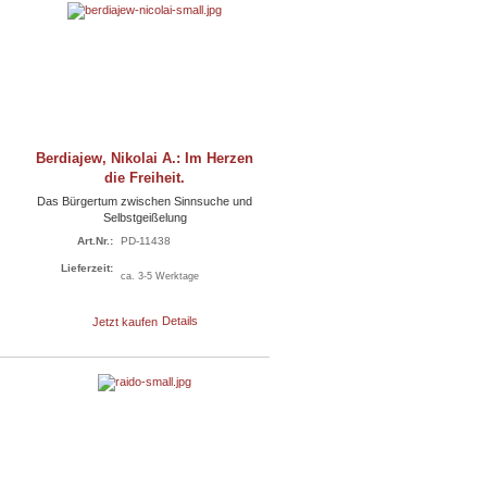
Berdiajew, Nikolai A.: Im Herzen
die Freiheit.
Das Bürgertum zwischen Sinnsuche und
Selbstgeißelung
Art.Nr.:
PD-11438
Lieferzeit:
ca. 3-5 Werktage
Jetzt kaufen
Details