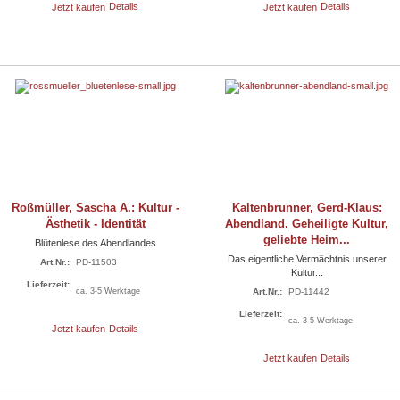
Jetzt kaufen
Details
Jetzt kaufen
Details
Roßmüller, Sascha A.: Kultur -
Kaltenbrunner, Gerd-Klaus:
Ästhetik - Identität
Abendland. Geheiligte Kultur,
geliebte Heim...
Blütenlese des Abendlandes
Das eigentliche Vermächtnis unserer
Art.Nr.:
PD-11503
Kultur...
Lieferzeit:
ca. 3-5 Werktage
Art.Nr.:
PD-11442
Lieferzeit:
ca. 3-5 Werktage
Jetzt kaufen
Details
Jetzt kaufen
Details