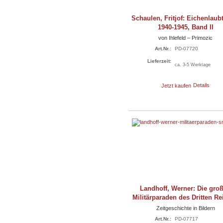
Schaulen, Fritjof: Eichenlaub
1940-1945, Band II
von Ihlefeld – Primozic
Art.Nr.:
PD-07720
Lieferzeit:
ca. 3-5 Werktage
Jetzt kaufen
Details
Landhoff, Werner: Die gro
Militärparaden des Dritten R
Zeitgeschichte in Bildern
Art.Nr.:
PD-07717