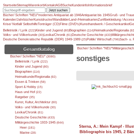
Startseite
Sitemap
Warenkorb
Kontakt
AGB
Suche
Kundeninfo
Informationsbrief
Jetzt suchen
Bücher/ Schriften "NEU"
modernes Antiquariat ab 1946
Antiquariat bis 1945
Gruß- und Traue
Kalender/Jahrbücher
Kunstdrucke/Wandbilder
Land-/Heimatkarten
Zunftbekleidung / Access
Krise/ Notfall/ Selbsthilfe
Tonträger (CD)
Filme (DVD's)
Kunsthandwerk / Geschenkartikel
Ge
Belletristik / Lyrik
Kinder und Jugend
Biographien
Heimatkunde/Regionalia
(222)
(80)
(114)
(92
Volks- und Völkerkunde
Lexika/Chronik
Deutsche Geschichte
Militärgeschic
(30)
(61)
(433)
Deutsche Demokratische Republik (DDR) 1949-1989
Politik/ Wirtschaft
Sach- u.
(25)
(796)
Bücher/ Schriften "NEU"
Militärgeschic
Gesamtkatalog
Bücher/ Schriften "NEU"
sonstiges
(3080)
Belletristik / Lyrik
(222)
Kinder und Jugend
(80)
Biographien
(114)
Heimatkunde/Regionalia
(92)
Essen & Trinken
(58)
Sport & Hobby
(15)
Haus und Hof
(22)
Ratgeber
(35)
Kunst, Kultur, Architektur
(60)
Volks- und Völkerkunde
(30)
Lexika/Chronik
(61)
Deutsche Geschichte
(433)
Militärgeschichte 1933-1945
(644)
Sterna, A.: Mein Kampf - Illust
Heer
(181)
Bibliographie bis 1945, 2 Bän
Marine
(28)