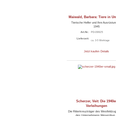
Maiwald, Barbara: Tiere in U
Tierische Helfer und Ihre Ausrüstun
1945
Art.Nr.:
PD-09925
Lieferzeit:
ca. 3-5 Werktage
Jetzt kaufen
Details
Scherzer, Veit: Die 1940e
Verleihungen
Die Ritterkreuzträger des Westfeldzu
des Unternehmens Weserübun..