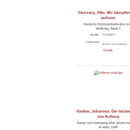
Skorzeny, Otto: Wir kämpften
verloren
Deutsche Kommandoeinsätze im 
Weltkrieg, Band 2
Art.Nr.:
PD-06852
Lieferzeit:
derzeit nicht lieferbar
Details
Voelker, Johannes: Die letzte
von Kolberg
Kampf und Untergang einer deutsche
im März 1945