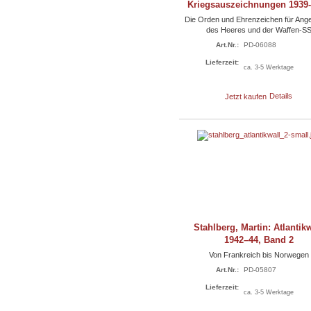
Kriegsauszeichnungen 1939
Die Orden und Ehrenzeichen für Ang
des Heeres und der Waffen-S
Art.Nr.:
PD-06088
Lieferzeit:
ca. 3-5 Werktage
Jetzt kaufen
Details
Stahlberg, Martin: Atlantik
1942–44, Band 2
Von Frankreich bis Norwegen
Art.Nr.:
PD-05807
Lieferzeit:
ca. 3-5 Werktage