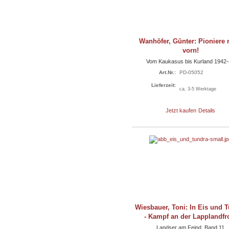
Wanhöfer, Günter: Pioniere 
vorn!
Vom Kaukasus bis Kurland 1942
Art.Nr.:
PD-05052
Lieferzeit:
ca. 3-5 Werktage
Jetzt kaufen
Details
Wiesbauer, Toni: In Eis und 
- Kampf an der Lapplandfr
Landser am Feind, Band 11