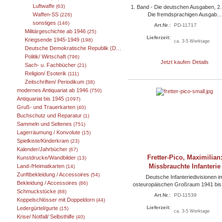
Luftwaffe
(63)
1. Band - Die deutschen Ausgaben, 2.
Waffen-SS
Die fremdsprachigen Ausgab...
(226)
sonstiges
(146)
Art.Nr.:
PD-11717
Militärgeschichte ab 1946
(25)
Lieferzeit:
Kriegsende 1945-1949
(198)
ca. 3-5 Werktage
Deutsche Demokratische Republik (DDR) 1949-1989
(25)
Politik/ Wirtschaft
(796)
Jetzt kaufen
Details
Sach- u. Fachbücher
(21)
Religion/ Esoterik
(111)
Zeitschriften/ Periodikum
(38)
modernes Antiquariat ab 1946
(750)
Antiquariat bis 1945
(1097)
Gruß- und Trauerkarten
(40)
Buchschutz und Reparatur
(1)
Sammeln und Seltenes
(751)
Lagerräumung / Konvolute
(15)
Spielkiste/Kinderkram
(23)
Kalender/Jahrbücher
(67)
Fretter-Pico, Maximilian
Kunstdrucke/Wandbilder
(13)
Missbrauchte Infanterie
Land-/Heimatkarten
(14)
Zunftbekleidung / Accessoires
(54)
Deutsche Infanteriedivisionen i
Bekleidung / Accessoires
(86)
osteuropäischen Großraum 1941 bis 
Schmuckstücke
(88)
Art.Nr.:
PD-11539
Koppelschlösser mit Doppeldorn
(44)
Lieferzeit:
Ledergürtel/gurte
(15)
ca. 3-5 Werktage
Krise/ Notfall/ Selbsthilfe
(40)