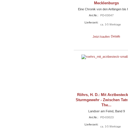
Mecklenburgs
Eine Chronik von den Anfängen bis 
Art.Nr.:
PD-03047
Lieferzeit:
ca. 3-5 Werktage
Jetzt kaufen
Details
Röhrs, H. D.: Mit Arztbestec
Sturmgewehr - Zwischen Tatr
The...
Landser am Feind, Band 9
Art.Nr.:
PD-03023
Lieferzeit:
ca. 3-5 Werktage