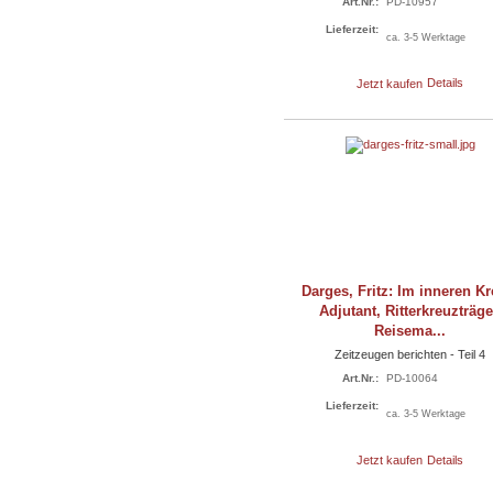
Art.Nr.:
PD-10957
Lieferzeit:
ca. 3-5 Werktage
Jetzt kaufen
Details
Darges, Fritz: Im inneren Kre
Adjutant, Ritterkreuzträge
Reisema...
Zeitzeugen berichten - Teil 4
Art.Nr.:
PD-10064
Lieferzeit:
ca. 3-5 Werktage
Jetzt kaufen
Details