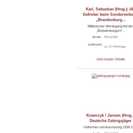
Karl, Sebastian (Hrsg.): A
Gefreiter beim Sonderverb
„Brandenburg...
Militärischer Werdegang bei de
„Brandenburgern“...
Art.Nr.:
PD-11085
Lieferzeit:
ca. 3-5 Werktage
Jetzt kaufen
Details
Krawczyk / Jansen (Hrsg.
Deutsche Gebirgsjäger
Uniformen und Ausrüstung 1939-