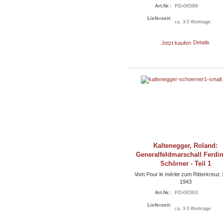
Art.Nr.:
PD-06589
Lieferzeit:
ca. 3-5 Werktage
Jetzt kaufen
Details
Kaltenegger, Roland:
Generalfeldmarschall Ferdi
Schörner - Teil 1
Vom Pour le mérite zum Ritterkreuz 
1943
Art.Nr.:
PD-06563
Lieferzeit:
ca. 3-5 Werktage