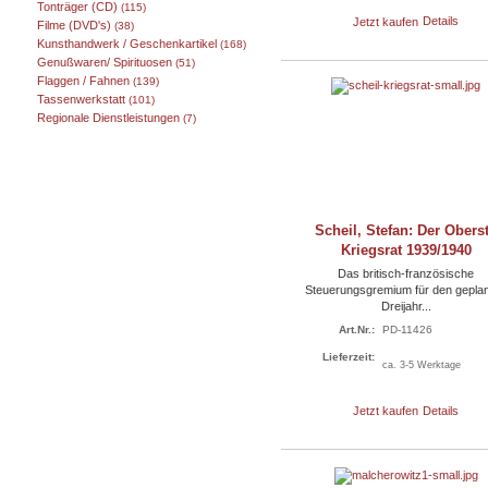
Tonträger (CD)
(115)
Jetzt kaufen
Details
Filme (DVD's)
(38)
Kunsthandwerk / Geschenkartikel
(168)
Genußwaren/ Spirituosen
(51)
Flaggen / Fahnen
(139)
Tassenwerkstatt
(101)
Regionale Dienstleistungen
(7)
Scheil, Stefan: Der Obers
Kriegsrat 1939/1940
Das britisch-französische
Steuerungsgremium für den gepla
Dreijahr...
Art.Nr.:
PD-11426
Lieferzeit:
ca. 3-5 Werktage
Jetzt kaufen
Details