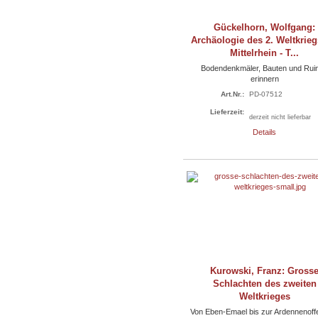
Gückelhorn, Wolfgang:
Archäologie des 2. Weltkrie
Mittelrhein - T...
Bodendenkmäler, Bauten und Rui
erinnern
Art.Nr.:
PD-07512
Lieferzeit:
derzeit nicht lieferbar
Details
Kurowski, Franz: Gross
Schlachten des zweiten
Weltkrieges
Von Eben-Emael bis zur Ardennenoff