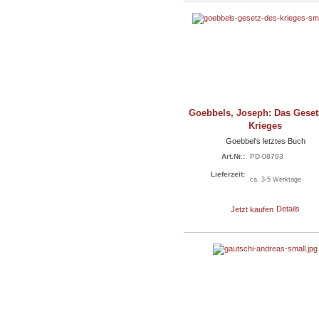
Goebbels, Joseph: Das Geset
Krieges
Goebbel's letztes Buch
Art.Nr.:
PD-08793
Lieferzeit:
ca. 3-5 Werktage
Jetzt kaufen
Details